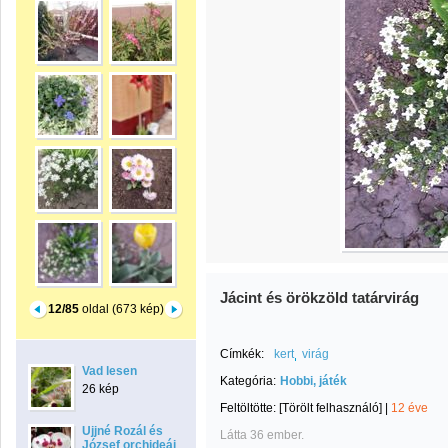
Jácint és örökzöld tatárvirág
12/85
oldal (673 kép)
Címkék:
kert
virág
Vad lesen
Kategória:
Hobbi, játék
26 kép
Feltöltötte:
[Törölt felhasználó]
|
12 éve
Ujjné Rozál és
Látta 36 ember.
József orchideái