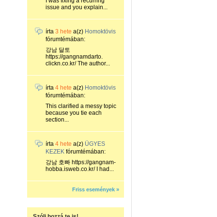
I was fixing a recurring
issue and you explain...
írta
3 hete
a(z)
Homoktövis
fórumtémában:
강남 달토
https://gangnamdarto.
clickn.co.kr/ The author...
írta
4 hete
a(z)
Homoktövis
fórumtémában:
This clarified a messy topic
because you tie each
section...
írta
4 hete
a(z)
ÜGYES
KEZEK
fórumtémában:
강남 호빠 https://gangnam-
hobba.isweb.co.kr/ I had...
Friss események »
Szólj hozzá te is!