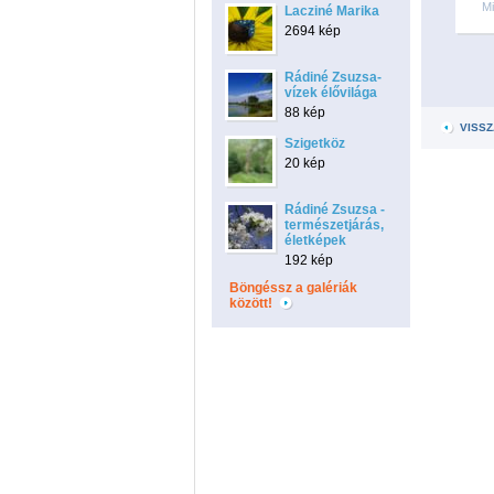
Mi
Lacziné Marika
2694 kép
Rádiné Zsuzsa-
vízek élővilága
88 kép
VISSZ
Szigetköz
20 kép
Rádiné Zsuzsa -
természetjárás,
életképek
192 kép
Böngéssz a galériák
között!