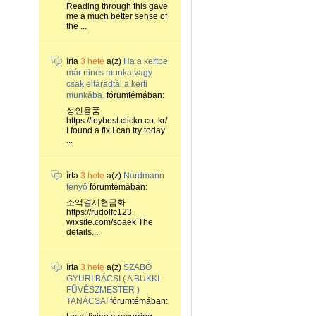
Reading through this gave
me a much better sense of
the ...
írta
3 hete
a(z)
Ha a kertbe
már nincs munka,vagy
csak elfáradtál a kerti
munkába.
fórumtémában:
성인용품
https://toybest.clickn.co. kr/
I found a fix I can try today
...
írta
3 hete
a(z)
Nordmann
fenyő
fórumtémában:
소액결제현금화
https://rudolfc123.
wixsite.com/soaek The
details...
írta
3 hete
a(z)
SZABÓ
GYURI BÁCSI ( A BÜKKI
FŰVÉSZMESTER )
TANÁCSAI
fórumtémában: