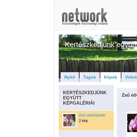
Kertészkedjünk együtt
Nyitó
Tagok
Képek
Vide
KERTÉSZKEDJÜNK
Zsú nö
EGYÜTT
KÉPGALÉRIÁI
Zsú növényeim
2 kép