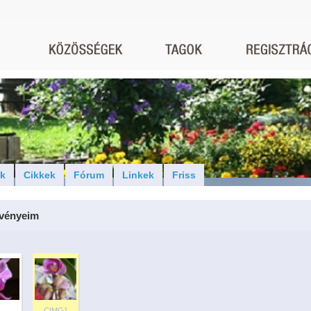
ók
Cikkek
Fórum
Linkek
Friss
vényeim
CIMG1