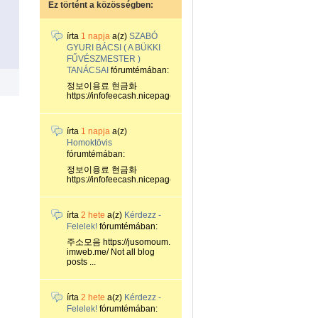
Ez történt a közösségben:
írta
1 napja
a(z)
SZABÓ
GYURI BÁCSI ( A BÜKKI
FŰVÉSZMESTER )
TANÁCSAI
fórumtémában:
정보이용료 현금화
https://infofeecash.nicepage...
írta
1 napja
a(z)
Homoktövis
fórumtémában:
정보이용료 현금화
https://infofeecash.nicepage...
írta
2 hete
a(z)
Kérdezz -
Felelek!
fórumtémában:
주소모음 https://jusomoum.
imweb.me/ Not all blog
posts ...
írta
2 hete
a(z)
Kérdezz -
Felelek!
fórumtémában: