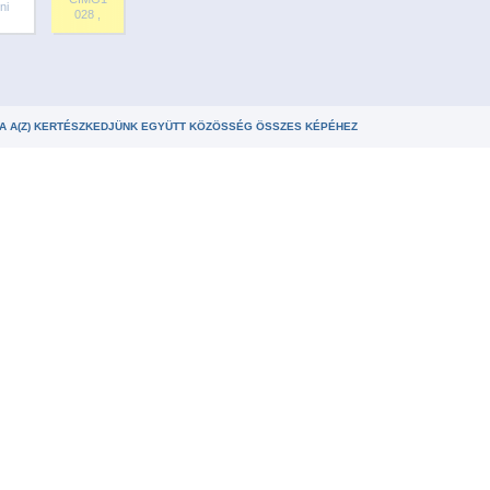
ni
028 ,
A A(Z) KERTÉSZKEDJÜNK EGYÜTT KÖZÖSSÉG ÖSSZES KÉPÉHEZ