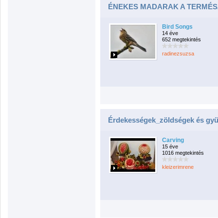
ÉNEKES MADARAK A TERMÉ
Bird Songs
14 éve
652 megtekintés
radinezsuzsa
Érdekességek_zöldségek és gy
Carving
15 éve
1016 megtekintés
kleizerimrene