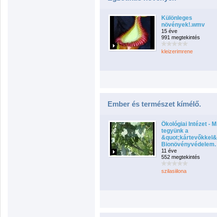
Különleges
növények!.wmv
15 éve
991 megtekintés
kleizerimrene
Ember és természet kímélő.
Ökológiai Intézet - M
tegyünk a
&quot;kártevőkkel&
Bionövényvédelem.
11 éve
552 megtekintés
szilasiilona