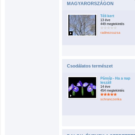
MAGYARORSZÁGON
Téli kert
13 éve
449 megtekintés
radinezsuzsa
Csodálatos természet
Pánsíp - Ha a nap
leszáll
14 éve
454 megtekintés
schranczerika