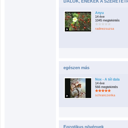
DALOK, ÉNEKEK A SZERETET
Anyu
14 éve
1045 megtekintés
radinezsuzsa
egészen más
Nox - A tél dala
14 éve
566 megtekintés
schranczerika
Egzotikus növények