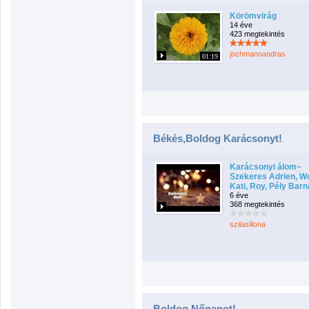
Körömvirág
14 éve
423 megtekintés
jochmannandras
01:19
Békés,Boldog Karácsonyt!
Karácsonyi álom~
Szekeres Adrien, Wo
Kati, Roy, Pély Barn
6 éve
368 megtekintés
szilasiilona
Boldog Nőnapot!