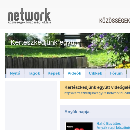
Kertészkedjünk együtt
Nyitó
Tagok
Képek
Videók
Cikkek
Fórum
Kertészkedjünk együtt videógalé
http://kerteszkedjunkegyutt.network.hu/vi
Anyák napja.
Hahó Együttes -
Anyák napi köszönt