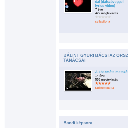
dal (dalszöveggel -
lyrics video)
7 éve
427 megtekintés
szilasiilona
BÁLINT GYURI BÁCSI AZ ORS
TANÁCSAI
A köszméte metszé
14 éve
558 megtekintés
radinezsuzsa
Bandi képsora