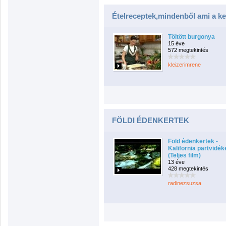
Ételreceptek,mindenből ami a k
Töltött burgonya
15 éve
572 megtekintés
kleizerimrene
FÖLDI ÉDENKERTEK
Föld édenkertek -
Kalifornia partvidék
(Teljes film)
13 éve
428 megtekintés
radinezsuzsa