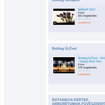
NŐNAP 2017
9 éve
501 megtekintés
spanikimre
Boldog Új Évet
Boldog Új Évet - 20
- Happy New Year
8 éve
478 megtekintés
szilasiilona
BOTANIKUS KERTEK,
ARBORÉTUMOK,FÜVÉSZKERT, 