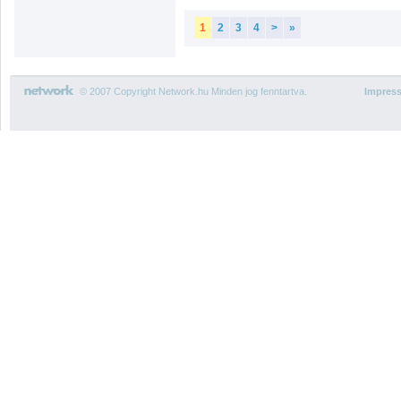
1
2
3
4
>
»
© 2007 Copyright Network.hu Minden jog fenntartva.
Impres