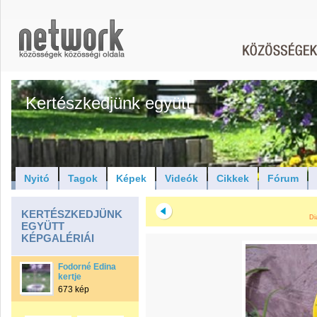
Kertészkedjünk együtt
Nyitó
Tagok
Képek
Videók
Cikkek
Fórum
KERTÉSZKEDJÜNK
Di
EGYÜTT
KÉPGALÉRIÁI
Fodorné Edina
kertje
673 kép