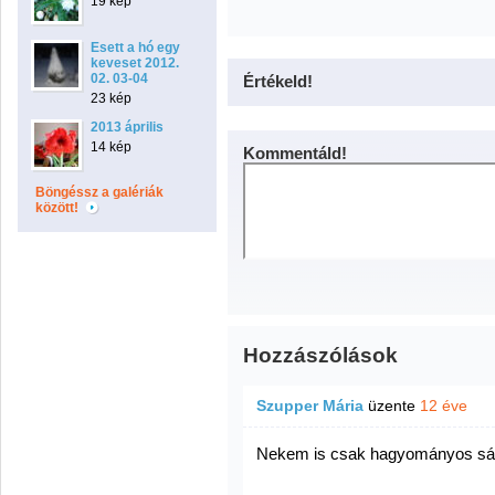
19 kép
Esett a hó egy
keveset 2012.
02. 03-04
Értékeld!
23 kép
2013 április
14 kép
Kommentáld!
Böngéssz a galériák
között!
Hozzászólások
Szupper Mária
üzente
12 éve
Nekem is csak hagyományos sárga