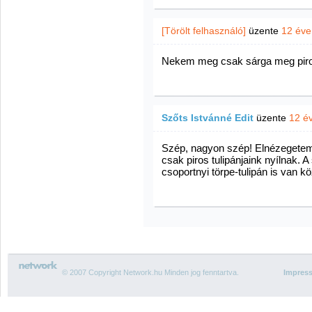
[Törölt felhasználó]
üzente
12 éve
Nekem meg csak sárga meg piros
Szőts Istvánné Edit
üzente
12 é
Szép, nagyon szép! Elnézegetem,
csak piros tulipánjaink nyílnak. 
csoportnyi törpe-tulipán is van kö
© 2007 Copyright Network.hu Minden jog fenntartva.
Impres