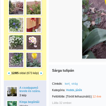
Sárga tulipán
12/85
oldal (673 kép)
Címkék:
kert
virág
A csodagumó
Kategória:
Hobbi, játék
levele és szára.
3 kép
Feltöltötte:
[Törölt felhasználó]
|
12 éve
Kinga begóniái
Látta 32 ember.