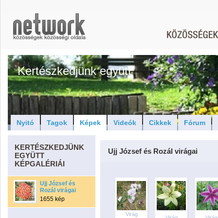
Kertészkedjünk együtt
Nyitó
Tagok
Képek
Videók
Cikkek
Fórum
KERTÉSZKEDJÜNK
Ujj József és Rozál virágai
EGYÜTT
KÉPGALÉRIÁI
Ujj József és
Rozál virágai
1655 kép
Virág
Virág
Virág