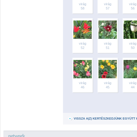
virág
virág
virág
58
57
56
virág
virág
virág
52
51
50
virág
virág
virág
46
45
44
VISSZA A(Z) KERTÉSZKEDJÜNK EGYÜTT