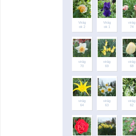
Virág
Virág
virág
ok 2
ok 1
74
virág
virág
virág
70
69
68
virág
virág
virág
64
63
62