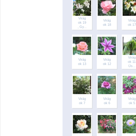
Virág
Virág
Virág
ok 19
ok 18
ok 17
, Gy...
Virág
Virág
Virág
ok 11
ok 13
ok 12
Üs...
Virág
Virág
Virág
ok 7
ok 6
ok 5