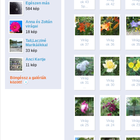
ok 43
Egészen más
ok 42
ok 41
Sp...
584 kép
Anna és Zoltán
virágai
18 kép
Virág
Virág
Virág
Tali,Lacziné
ok 37
ok 36
ok 35
Marikáékkal
33 kép
Anci Kertje
11 kép
Böngéssz a galériák
Virág
Virág
Virág
között!
ok 31
ok 30
ok 29
...
Virág
Virág
Virág
ok 25
ok 24
ok 23