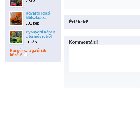
6 kép
Udvardi Ildikó
hibiszkuszai
Értékeld!
101 kép
Gyönyörű képek
a természetről
Kommentáld!
11 kép
Böngéssz a galériák
között!