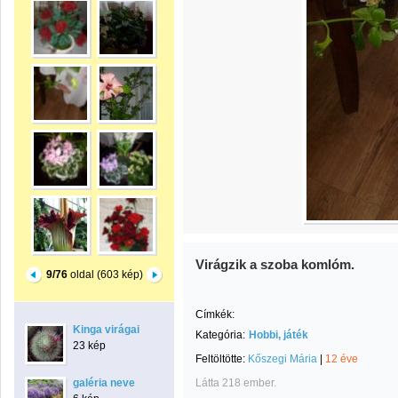
Virágzik a szoba komlóm.
9/76
oldal (603 kép)
Címkék:
Kinga virágai
Kategória:
Hobbi, játék
23 kép
Feltöltötte:
Kőszegi Mária
|
12 éve
galéria neve
Látta 218 ember.