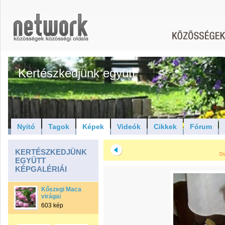
Kertészkedjünk együtt
Nyitó
Tagok
Képek
Videók
Cikkek
Fórum
KERTÉSZKEDJÜNK
Di
EGYÜTT
KÉPGALÉRIÁI
Kőszegi Maca
virágai
603 kép