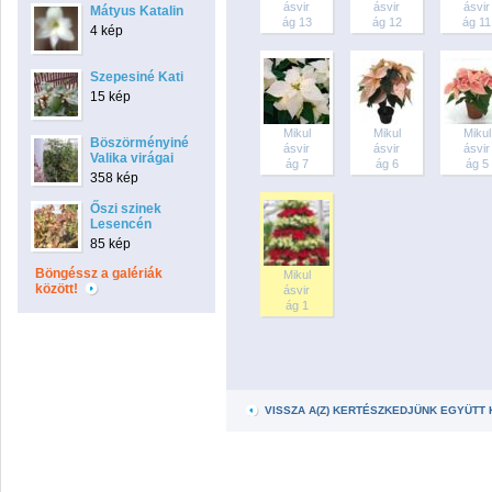
ásvir
ásvir
ásvir
Mátyus Katalin
ág 13
ág 12
ág 11
4 kép
Szepesiné Kati
15 kép
Mikul
Mikul
Mikul
Böszörményiné
ásvir
ásvir
ásvir
Valika virágai
ág 7
ág 6
ág 5
358 kép
Őszi szinek
Lesencén
85 kép
Böngéssz a galériák
Mikul
között!
ásvir
ág 1
VISSZA A(Z) KERTÉSZKEDJÜNK EGYÜTT