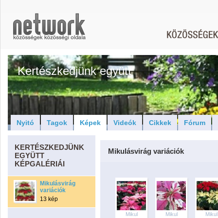
Kertészkedjünk együtt
Nyitó
Tagok
Képek
Videók
Cikkek
Fórum
KERTÉSZKEDJÜNK
Mikulásvirág variációk
EGYÜTT
KÉPGALÉRIÁI
Mikulásvirág
variációk
13 kép
Mikul
Mikul
Mikul