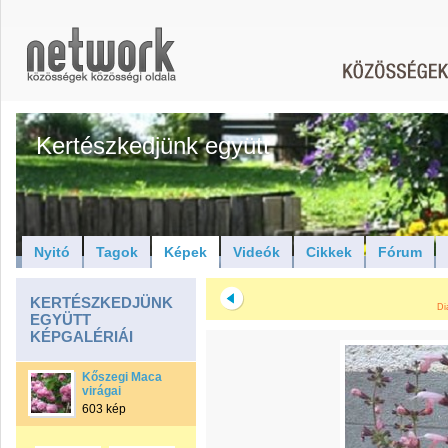
Kertészkedjünk együtt
Nyitó
Tagok
Képek
Videók
Cikkek
Fórum
KERTÉSZKEDJÜNK
Di
EGYÜTT
KÉPGALÉRIÁI
Kőszegi Maca
virágai
603 kép