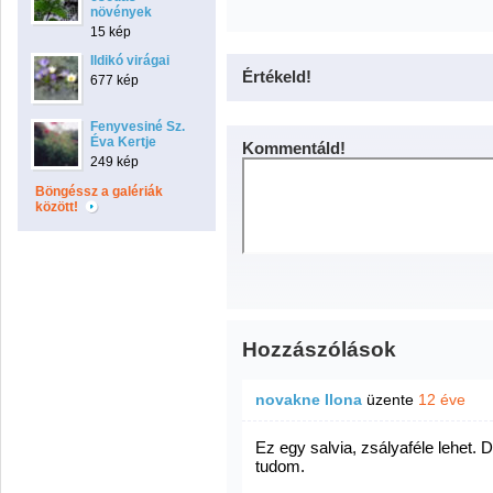
növények
15 kép
Ildikó virágai
Értékeld!
677 kép
Fenyvesiné Sz.
Éva Kertje
Kommentáld!
249 kép
Böngéssz a galériák
között!
Hozzászólások
novakne Ilona
üzente
12 éve
Ez egy salvia, zsályaféle lehet.
tudom.