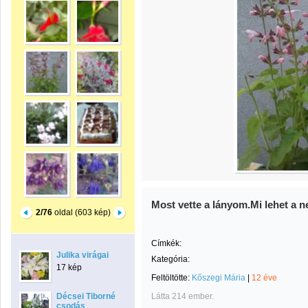
Most vette a lányom.Mi lehet a n
2/76
oldal (603 kép)
Címkék:
Julika virágai
Kategória:
17 kép
Feltöltötte:
Kőszegi Mária
|
12 éve
Décsei Tiborné
Látta 214 ember.
csodás