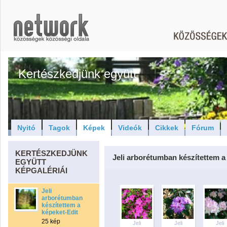
Kertészkedjünk együtt
Nyitó
Tagok
Képek
Videók
Cikkek
Fórum
KERTÉSZKEDJÜNK
Jeli arborétumban készítettem a
EGYÜTT
KÉPGALÉRIÁI
Jeli
arborétumban
készítettem a
képeket-Edit
25 kép
Jeli
Jeli
Jeli