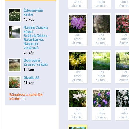
arbor
arbor
arbor
étumb...
étumb...
étumb.
Édesanyám
kertje
46 kép
Rádiné Zsuzsa
képei -
Jeli
Jeli
Jeli
Székelyföldön -
arbor
arbor
arbor
Balánbánya,
étumb...
étumb...
étumb.
Nagynyír -
víztározó
43 kép
Bodroginé
Zsuzsó virágai
11 kép
Jeli
Jeli
Jeli
arbor
arbor
arbor
Gizella 22
étumb...
étumb...
étumb.
31 kép
Böngéssz a galériák
között!
Jeli
Jeli
Jeli
arbor
arbor
arbor
étumb...
étumb...
étumb.