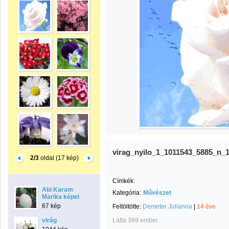
virag_nyilo_1_1011543_5885_n_
2/3
oldal (17 kép)
Címkék:
Abi Karam
Kategória:
Művészet
Marika képei
67 kép
Feltöltötte:
Demeter Julianna
|
14 éve
virág
Látta 399 ember.