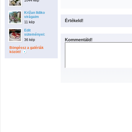
1044 kép
Križan Ildiko
virágaim
Értékeld!
11 kép
Edit
süteményei:
Kommentáld!
36 kép
Böngéssz a galériák
között!