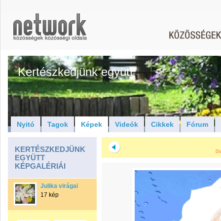
Kertészkedjünk együtt
Nyitó
Tagok
Képek
Videók
Cikkek
Fórum
KERTÉSZKEDJÜNK
Di
EGYÜTT
KÉPGALÉRIÁI
Julika virágai
17 kép