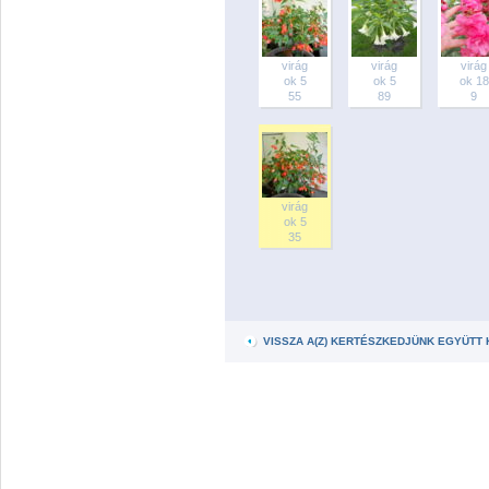
virág
virág
virág
ok 5
ok 5
ok 18
55
89
9
virág
ok 5
35
VISSZA A(Z) KERTÉSZKEDJÜNK EGYÜTT