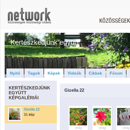
Kertészkedjünk együtt
Nyitó
Tagok
Képek
Videók
Cikkek
Fórum
KERTÉSZKEDJÜNK
Gizella 22
EGYÜTT
KÉPGALÉRIÁI
Gizella 22
31 kép
virág
virág
virág