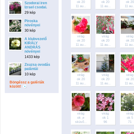
ok 20
ok 20
ok 20
Szodorai iren
11 au...
11 au...
11 au..
Izrael csodai.
29 kép
Piroska
növényei
30 kép
virág
virág
virág
A klubvezető
ok 20
ok 20
ok 20
KIRÁLY
11 au...
11 au...
11 au..
ANDRÁS
növényei
1433 kép
Zsuzsa ovodás
palántái
10 kép
virág
virág
virág
ok 20
ok 20
ok 20
Böngéssz a galériák
11 au...
11 au...
11 au..
között!
virág
virág
virág
ok ,e
ok 1
ok 5
sküvő...
96
71