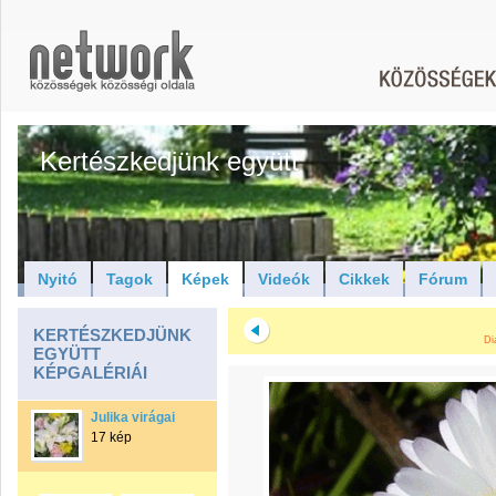
Kertészkedjünk együtt
Nyitó
Tagok
Képek
Videók
Cikkek
Fórum
KERTÉSZKEDJÜNK
Di
EGYÜTT
KÉPGALÉRIÁI
Julika virágai
17 kép