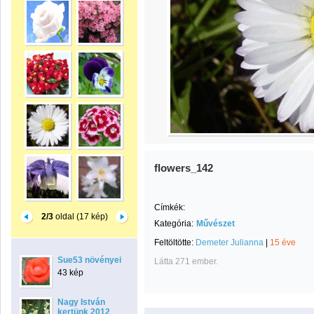
flowers_142
Címkék:
2/3
oldal (17 kép)
Kategória:
Művészet
Feltöltötte:
Demeter Julianna
|
15 éve
Sue53 növényei
Látta 271 ember.
43 kép
Nagy István
kertünk 2012