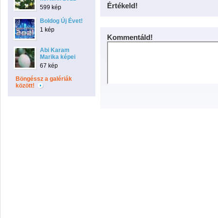
Értékeld!
599 kép
Boldog Új Évet!
1 kép
Kommentáld!
Abi Karam
Marika képei
67 kép
Böngéssz a galériák
között!