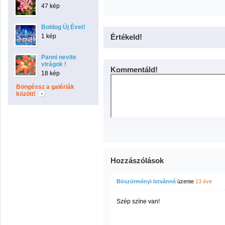
47 kép
Boldog Új Évet!
1 kép
Értékeld!
Panni nevlte
virágok !
Kommentáld!
18 kép
Böngéssz a galériák
között!
Hozzászólások
Böszörményi Istvánné
üzente
13 éve
Szép színe van!