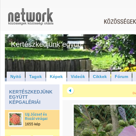
Kertészkedjünk együtt
Nyitó
Tagok
Képek
Videók
Cikkek
Fórum
KERTÉSZKEDJÜNK
Di
EGYÜTT
KÉPGALÉRIÁI
Ujj József és
Rozál virágai
1655 kép