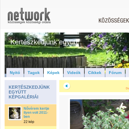
Kertészkedjünk együtt
Nyitó
Tagok
Képek
Videók
Cikkek
Fórum
KERTÉSZKEDJÜNK
Di
EGYÜTT
KÉPGALÉRIÁI
Nővérem kertje
ilyen volt 2011-
ben
22 kép