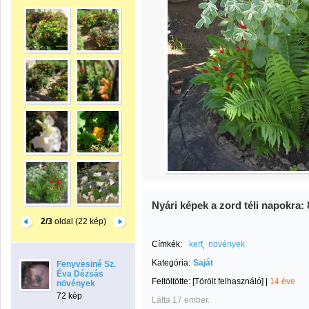
Nyári képek a zord téli napokra: 
2/3
oldal (22 kép)
Címkék:
kert
növények
Kategória:
Saját
Fenyvesiné Sz.
Éva Dézsás
Feltöltötte:
[Törölt felhasználó]
|
14 éve
növények
72 kép
Látta 17 ember.