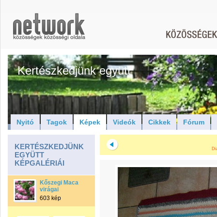
Kertészkedjünk együtt
Nyitó
Tagok
Képek
Videók
Cikkek
Fórum
KERTÉSZKEDJÜNK
Di
EGYÜTT
KÉPGALÉRIÁI
Kőszegi Maca
virágai
603 kép