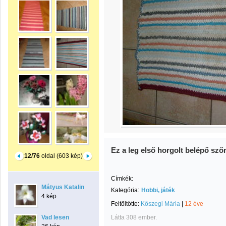
Ez a leg első horgolt belépő sz
12/76
oldal (603 kép)
Címkék:
Mátyus Katalin
Kategória:
Hobbi, játék
4 kép
Feltöltötte:
Kőszegi Mária
|
12 éve
Vad lesen
Látta 308 ember.