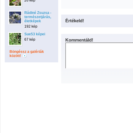
26 kép
Rádiné Zsuzsa -
természetjárás,
Értékeld!
életképek
192 kép
Sue53 képei
67 kép
Kommentáld!
Böngéssz a galériák
között!