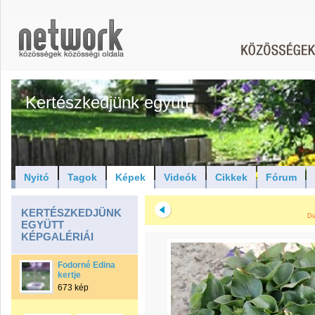
Kertészkedjünk együtt
Nyitó
Tagok
Képek
Videók
Cikkek
Fórum
KERTÉSZKEDJÜNK
Di
EGYÜTT
KÉPGALÉRIÁI
Fodorné Edina
kertje
673 kép