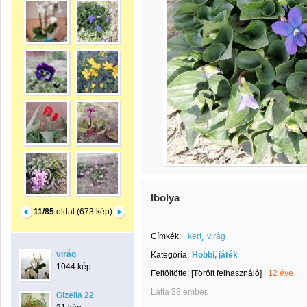
Ibolya
11/85
oldal (673 kép)
Címkék:
kert
virág
virág
Kategória:
Hobbi, játék
1044 kép
Feltöltötte:
[Törölt felhasználó]
|
12 éve
Látta 38 ember.
Gizella 22