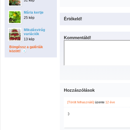
31 kép
Mária kertje
25 kép
Értékeld!
Mikulásvirág
variációk
Kommentáld!
13 kép
Böngéssz a galériák
között!
Hozzászólások
[Törölt felhasználó]
üzente
12 éve
:)