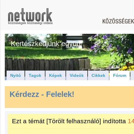
Kertészkedjünk együtt
Nyitó
Tagok
Képek
Videók
Cikkek
Fórum
Kérdezz - Felelek!
Ezt a témát
[Törölt felhasználó]
indította
1