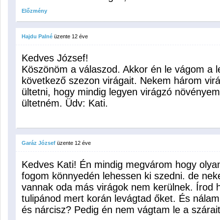
Előzmény
Hajdu Palné
üzente
12 éve
Kedves József!
Köszönöm a válaszod. Akkor én le vágom a le
következő szezon virágait. Nekem három virá
ültetni, hogy mindig legyen virágzó növényem
ültetném. Üdv: Kati.
Garáz József
üzente
12 éve
Kedves Kati! Én mindig megvárom hogy olya
fogom könnyedén lehessen ki szedni. de nek
vannak oda más virágok nem kerülnek. Írod h
tulipánod mert korán levágtad őket. És nálam
és nárcisz? Pedig én nem vágtam le a szárait