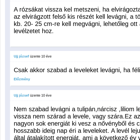
A rózsákat vissza kel metszeni, ha elvirágoz
az elvirágzott felső kis részét kell levágni, a 
kb. 20- 25 cm-re kell megvágni, lehetőleg ott a
levélzetet hoz.
Ujj józsef
üzente
10 éve
Csak akkor szabad a leveleket levágni, ha féli
Előzmény
Ujj józsef
üzente
10 éve
Nem szabad levágni a tulipán,nárcisz ,liliom l
vissza nem szárad a levele, vagy szára.Ez azé
nagyon sok energiát ki vesz a nővényből és cs
hosszabb ideig nap éri a leveleket. A levél le
által átalakított energiát, ami a következő év 