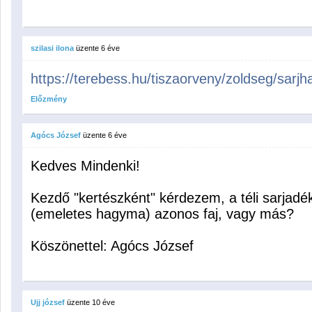
szilasi ilona
üzente
6 éve
https://terebess.hu/tiszaorveny/zoldseg/sarj
Előzmény
Agócs József
üzente
6 éve
Kedves Mindenki!
Kezdő "kertészként" kérdezem, a téli sarja
(emeletes hagyma) azonos faj, vagy más?
Köszönettel: Agócs József
Ujj józsef
üzente
10 éve