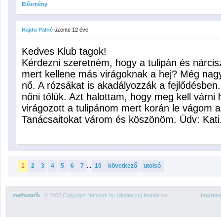
Előzmény
Hajdu Palné
üzente
12 éve
Kedves Klub tagok!
Kérdezni szeretném, hogy a tulipán és nárcisz
mert kellene más virágoknak a hej? Még nagy
nő. A rózsákat is akadályozzák a fejlődésben
nőni tőlük. Azt halottam, hogy meg kell várni
virágozott a tulipánom mert korán le vágom a 
Tanácsaitokat várom és köszönöm. Üdv: Kati
1
2
3
4
5
6
7
...
10
következő
utolsó
© 2007 Copyright Network.hu Minden jog fenntartva.
Impres