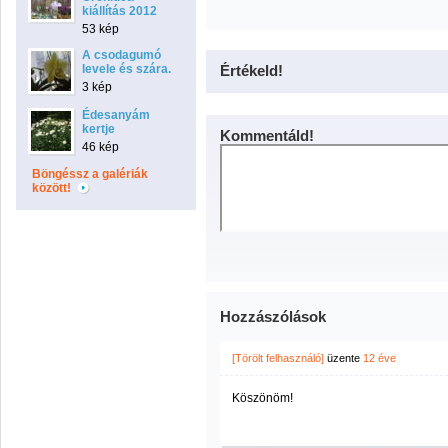
kiállítás 2012
53 kép
A csodagumó
levele és szára.
Értékeld!
3 kép
Édesanyám
kertje
Kommentáld!
46 kép
Böngéssz a galériák
között!
Hozzászólások
[Törölt felhasználó]
üzente
12 éve
Köszönöm!