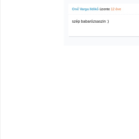
Oné Varga Ildikó
üzente
12 éve
szép babarózsaszin :)