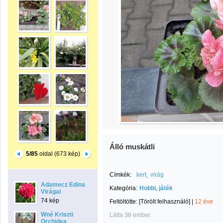
Álló muskátli
5/85
oldal (673 kép)
Címkék:
kert
virág
Adamecz Edina
Kategória:
Hobbi, játék
Virágai
74 kép
Feltöltötte:
[Törölt felhasználó]
|
12 éve
Wné Kriszti
Látta 38 ember.
Orchidea