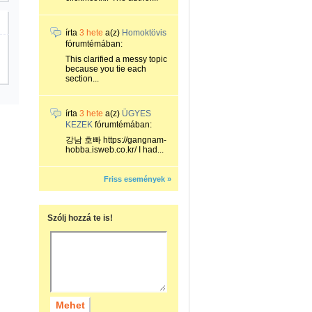
írta
3 hete
a(z)
Homoktövis
fórumtémában:
This clarified a messy topic
because you tie each
section...
írta
3 hete
a(z)
ÜGYES
KEZEK
fórumtémában:
강남 호빠 https://gangnam-
hobba.isweb.co.kr/ I had...
Friss események »
Szólj hozzá te is!