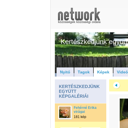
Kertészkedjünk együtt
Nyitó
Tagok
Képek
Vide
KERTÉSZKEDJÜNK
EGYÜTT
KÉPGALÉRIÁI
Fehérné Erika
virágai
181 kép