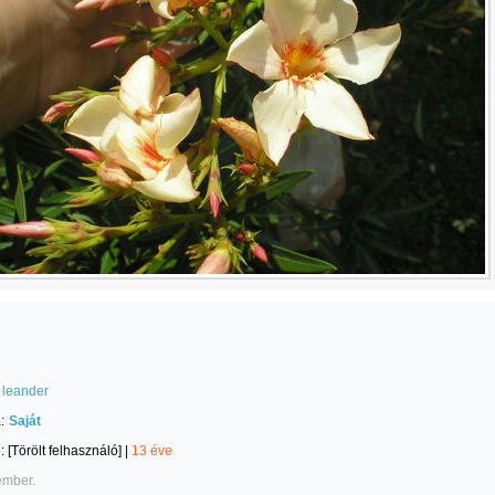
leander
:
Saját
e:
[Törölt felhasználó]
|
13 éve
ember.