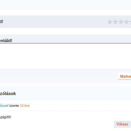
d!
táld!
zólások
József
üzente
13 éve
zép!!!!!
Válasz