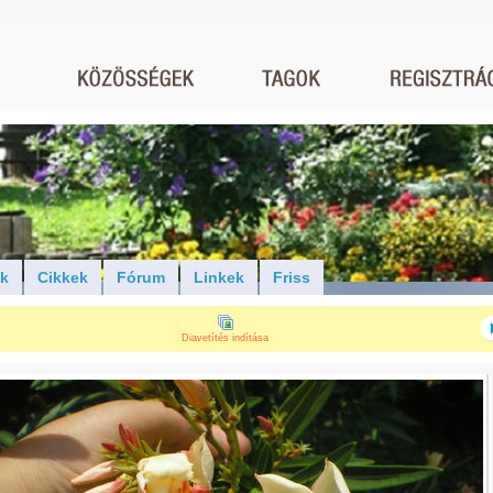
ók
Cikkek
Fórum
Linkek
Friss
Diavetítés indítása