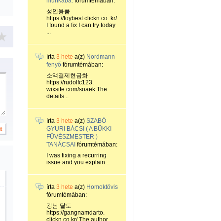
munkába.
fórumtémában:
성인용품
https://toybest.clickn.co. kr/
I found a fix I can try today
...
írta
3 hete
a(z)
Nordmann
fenyő
fórumtémában:
소액결제현금화
https://rudolfc123.
wixsite.com/soaek The
details...
írta
3 hete
a(z)
SZABÓ
GYURI BÁCSI ( A BÜKKI
FŰVÉSZMESTER )
TANÁCSAI
fórumtémában:
I was fixing a recurring
issue and you explain...
írta
3 hete
a(z)
Homoktövis
fórumtémában:
강남 달토
https://gangnamdarto.
clickn.co.kr/ The author...