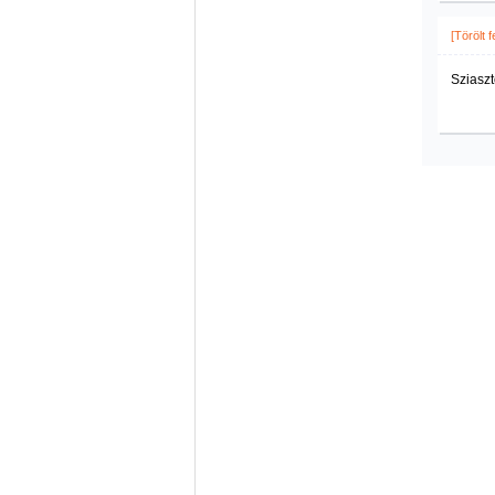
[Törölt 
Sziaszt