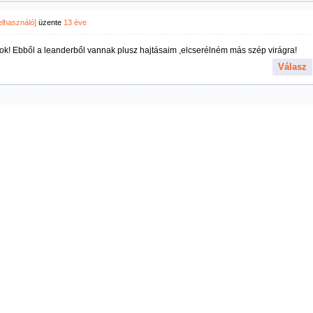
felhasználó]
üzente
13 éve
ok! Ebből a leanderből vannak plusz hajtásaim ,elcserélném más szép virágra!
Válasz