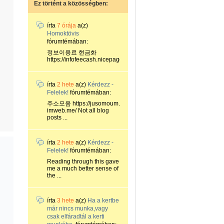
Ez történt a közösségben:
írta
7 órája
a(z)
Homoktövis
fórumtémában:
정보이용료 현금화
https://infofeecash.nicepage...
írta
2 hete
a(z)
Kérdezz -
Felelek!
fórumtémában:
주소모음 https://jusomoum.
imweb.me/ Not all blog
posts ...
írta
2 hete
a(z)
Kérdezz -
Felelek!
fórumtémában:
Reading through this gave
me a much better sense of
the ...
írta
3 hete
a(z)
Ha a kertbe
már nincs munka,vagy
csak elfáradtál a kerti