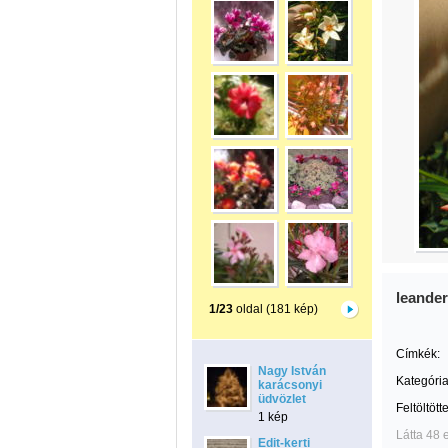
leander
1/23
oldal (181 kép)
Címkék:
Nagy István
Kategória
karácsonyi
üdvözlet
Feltöltött
1 kép
Látta 48 
Edit-kerti