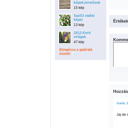
képek,termések
15 kép
Sue53 vidéki
képei
Értékel
13 kép
2012 Kerti
virágok
Kommen
47 kép
Böngéssz a galériák
között!
Hozzás
Garáz 
Jaj de s