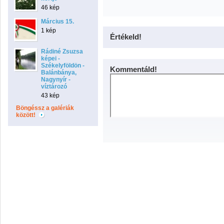
46 kép
Március 15.
1 kép
Értékeld!
Rádiné Zsuzsa
képei -
Székelyföldön -
Kommentáld!
Balánbánya,
Nagynyír -
víztározó
43 kép
Böngéssz a galériák
között!