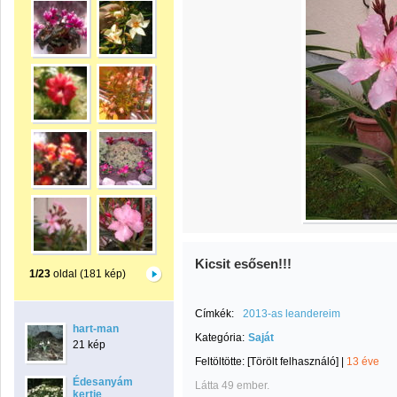
Kicsit esősen!!!
1/23
oldal (181 kép)
Címkék:
2013-as leandereim
hart-man
Kategória:
Saját
21 kép
Feltöltötte:
[Törölt felhasználó]
|
13 éve
Édesanyám
Látta 49 ember.
kertje