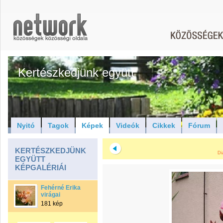
Kertészkedjünk együtt
Nyitó
Tagok
Képek
Videók
Cikkek
Fórum
KERTÉSZKEDJÜNK
Di
EGYÜTT
KÉPGALÉRIÁI
Fehérné Erika
virágai
181 kép