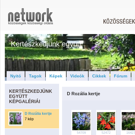
Kertészkedjünk együtt
Nyitó
Tagok
Képek
Videók
Cikkek
Fórum
KERTÉSZKEDJÜNK
D Rozália kertje
EGYÜTT
KÉPGALÉRIÁI
D Rozália kertje
7 kép
54709
52472
1642