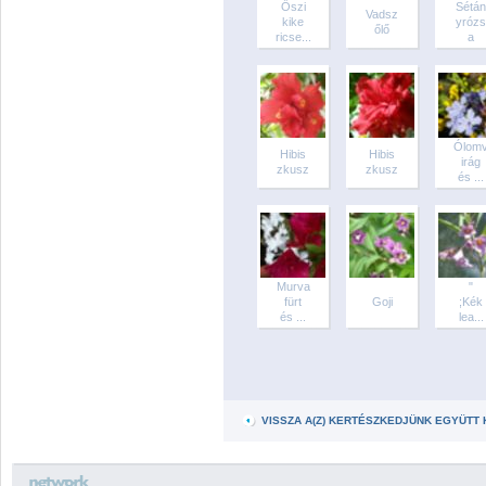
Őszi
Sétán
Vadsz
kike
yrózs
őlő
ricse...
a
Ólom
Hibis
Hibis
irág
zkusz
zkusz
és ...
Murva
"
fürt
Goji
;Kék
és ...
lea...
VISSZA A(Z) KERTÉSZKEDJÜNK EGYÜTT