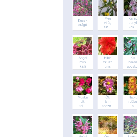
Még
Kará
Kecsk
virág
sonyi
erágó
zik ...
kak...
Angol
Hibis
Kis
mus
zkusz
haran
kátli
,ma
gocsk.
Muská
Ők
Napf
tlik
is n
rdőbe
tel...
apozn...
n
Nyári
Őszi
Kecs