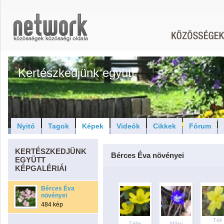
Kertészkedjünk együtt
Nyitó
Tagok
Képek
Videók
Cikkek
Fórum
KERTÉSZKEDJÜNK
Bérces Éva növényei
EGYÜTT
KÉPGALÉRIÁI
Bérces Éva
növényei
484 kép
Téli
Télte
Májvi