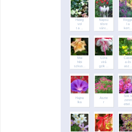
Hideg
Napsü
Regg
vol
tésre
l a
t a ...
várv...
kert...
Mai
ÚJra
Cassi
hibi
virá
a és
szkus...
gzik ...
asz...
Sok s
Hajna
Aszte
zeret
lka
r
ettel..