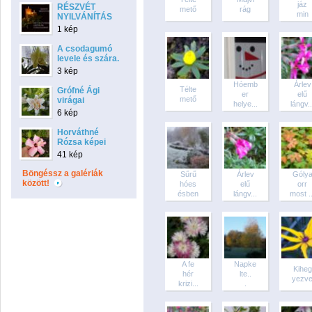
jáz
RÉSZVÉT
mető
rág
min
NYILVÁNÍTÁS
1 kép
A csodagumó
levele és szára.
3 kép
Hóemb
Árlev
Télte
Grófné Ági
er
elű
mető
virágai
helye...
lángv..
6 kép
Horváthné
Rózsa képei
41 kép
Böngéssz a galériák
Sűrű
Árlev
Góly
között!
hóes
elű
orr
ésben
lángv...
most ..
A fe
Napke
Kiheg
hér
lte..
yezv
krizi...
.