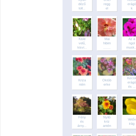
déző
regg
erágó
toll...
el
k
Kisle
Mai
Az a
velű,
hibim
ngol
kisvi...
........
musk..
Kecs
Kriza
Októb
erágó
ntén
erke
és ...
Fény
Nyiló
Vetőv
és
kriz
irág
árny...
antén