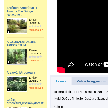
Erdőtelki Arborétum. /
Anzan - The Bridge /
Relaxation.
13 éve
Látták:551
radinezsuzsa
A CSODÁLATOS JELI
ARBORÉTUM
13 éve
Látták:533
radinezsuzsa
A sárvári Arborétum
13 éve
Leírás
Videó beágyazása
Látták:577
radinezsuzsa
qfilmku töltötte fel ezen a napon: 2011.02
Kukli György filmje:Zenés séta a Szege
Csácsi
arborétum,Csákánydoroszló,Kemestaródfa,Rátót,Csörötnek.wmv
Címkék: