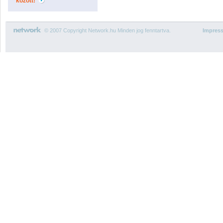
között!
© 2007 Copyright Network.hu Minden jog fenntartva.
Impres