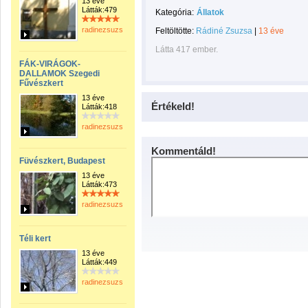
13 éve
Látták:479
Kategória:
Állatok
radinezsuzsa
Feltöltötte:
Rádiné Zsuzsa
|
13 éve
Látta 417 ember.
FÁK-VIRÁGOK-
DALLAMOK Szegedi
Fűvészkert
13 éve
Értékeld!
Látták:418
radinezsuzsa
Kommentáld!
Füvészkert, Budapest
13 éve
Látták:473
radinezsuzsa
Téli kert
13 éve
Látták:449
radinezsuzsa