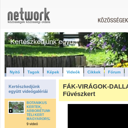
Kertészkedjünk együtt
Nyitó
Tagok
Képek
Videók
Cikkek
Fórum
FÁK-VIRÁGOK-DALLA
Kertészkedjünk
együtt videógalériái
Fűvészkert
BOTANIKUS
KERTEK,
ARBORÉTUMOK,FÜVÉSZKERT,
TÉLI KERT
MAGYARORSZÁGON
9 videó