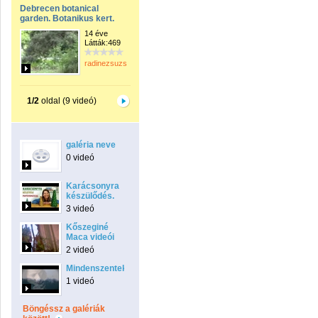
Debrecen botanical
garden. Botanikus kert.
14 éve
Látták:469
radinezsuzsa
1/2
oldal (9 videó)
galéria neve
0 videó
Karácsonyra
készülődés.
3 videó
Kőszeginé
Maca videói
2 videó
Mindenszentek.
1 videó
Böngéssz a galériák