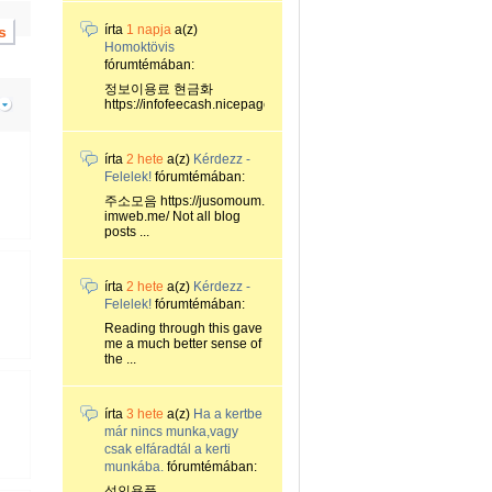
írta
1 napja
a(z)
Homoktövis
fórumtémában:
정보이용료 현금화
https://infofeecash.nicepage...
írta
2 hete
a(z)
Kérdezz -
Felelek!
fórumtémában:
주소모음 https://jusomoum.
imweb.me/ Not all blog
posts ...
írta
2 hete
a(z)
Kérdezz -
Felelek!
fórumtémában:
Reading through this gave
me a much better sense of
the ...
írta
3 hete
a(z)
Ha a kertbe
már nincs munka,vagy
csak elfáradtál a kerti
munkába.
fórumtémában:
성인용품