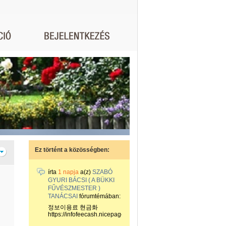
Ez történt a közösségben:
írta
1 napja
a(z)
SZABÓ
GYURI BÁCSI ( A BÜKKI
FŰVÉSZMESTER )
TANÁCSAI
fórumtémában:
정보이용료 현금화
https://infofeecash.nicepage...