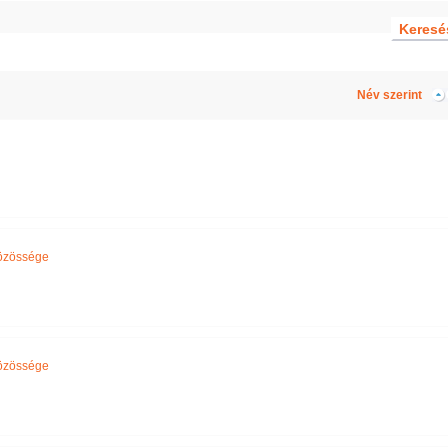
Név szerint
özössége
özössége