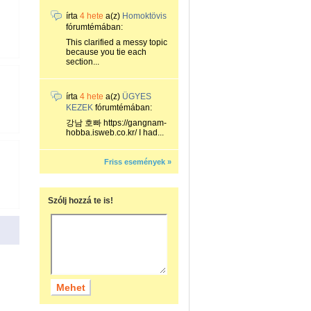
írta
4 hete
a(z)
Homoktövis
fórumtémában:
This clarified a messy topic
because you tie each
section...
írta
4 hete
a(z)
ÜGYES
KEZEK
fórumtémában:
강남 호빠 https://gangnam-
hobba.isweb.co.kr/ I had...
Friss események »
Szólj hozzá te is!