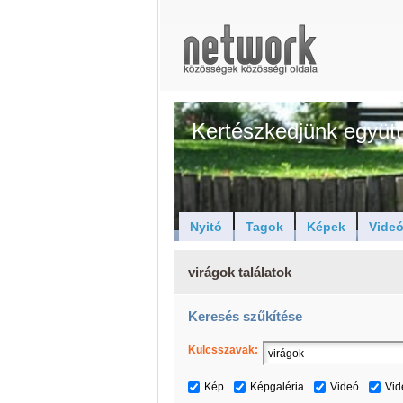
Kertészkedjünk együtt
Nyitó
Tagok
Képek
Vide
virágok találatok
Keresés szűkítése
Kulcsszavak:
Kép
Képgaléria
Videó
Vid