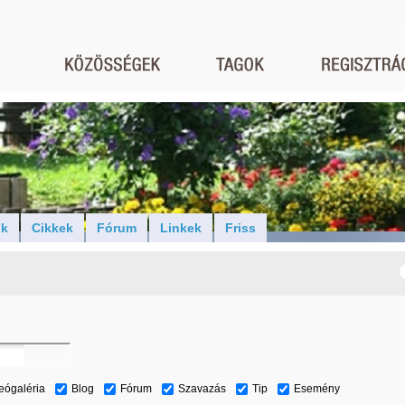
ók
Cikkek
Fórum
Linkek
Friss
eógaléria
Blog
Fórum
Szavazás
Tip
Esemény