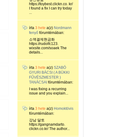
https://toybest.clickn.co. kr/
I found a fix I can try today
...
írta
3 hete
a(z)
Nordmann
fenyő
fórumtémában:
소액결제현금화
https://rudolfc123.
wixsite.com/soaek The
details...
írta
3 hete
a(z)
SZABÓ
GYURI BÁCSI ( A BÜKKI
FŰVÉSZMESTER )
TANÁCSAI
fórumtémában:
I was fixing a recurring
issue and you explain...
írta
3 hete
a(z)
Homoktövis
fórumtémában:
강남 달토
https://gangnamdarto.
clickn.co.kr/ The author...