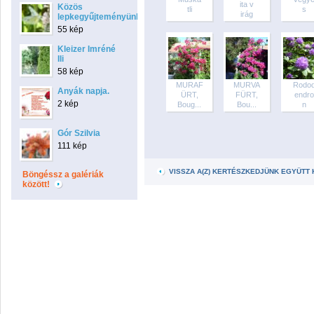
ita v
Közös
tli
s
irág
lepkegyűjteményünk
55 kép
Kleizer Imréné
Ili
58 kép
MURAF
MURVA
Rodo
Anyák napja.
ÜRT,
FÜRT,
endro
2 kép
Boug...
Bou...
n
Gór Szilvia
111 kép
VISSZA A(Z) KERTÉSZKEDJÜNK EGYÜTT
Böngéssz a galériák
között!