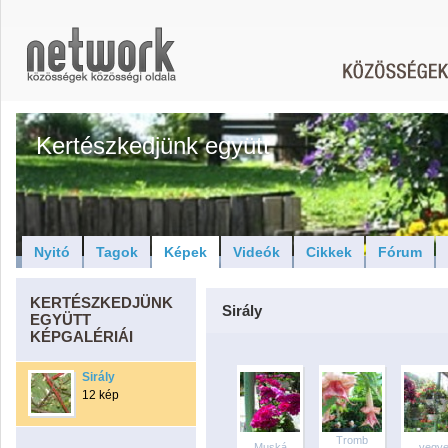
Kertészkedjünk együtt
Nyitó
Tagok
Képek
Videók
Cikkek
Fórum
KERTÉSZKEDJÜNK
Sirály
EGYÜTT
KÉPGALÉRIÁI
Sirály
12 kép
Tromb
Muská
vegy