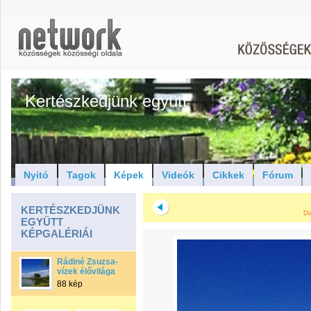
Kertészkedjünk együtt
Nyitó
Tagok
Képek
Videók
Cikkek
Fórum
KERTÉSZKEDJÜNK
Di
EGYÜTT
KÉPGALÉRIÁI
Rádiné Zsuzsa-
vízek élővilága
88 kép