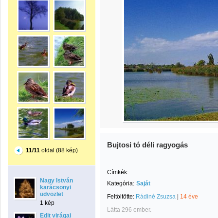
Bujtosi tó déli ragyogás
11/11
oldal (88 kép)
Címkék:
Nagy István
Kategória:
Saját
karácsonyi
üdvözlet
Feltöltötte:
Rádiné Zsuzsa
|
14 éve
1 kép
Látta 296 ember.
Edit virágai