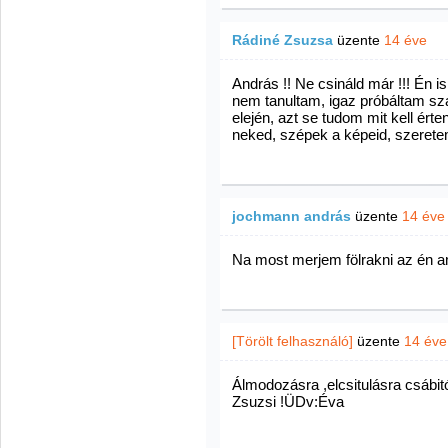
Rádiné Zsuzsa
üzente
14 éve
András !! Ne csináld már !!! Én 
nem tanultam, igaz próbáltam sza
elején, azt se tudom mit kell érten
neked, szépek a képeid, szeretem
jochmann andrás
üzente
14 éve
Na most merjem fölrakni az én a
[Törölt felhasználó]
üzente
14 éve
Álmodozásra ,elcsitulásra csábi
Zsuzsi !ÜDv:Éva