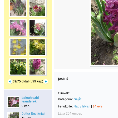
jácint
69/75
oldal (599 kép)
Címkék:
balogh gabi
Kategória:
Saját
leanderek
9 kép
Feltöltötte:
Nagy István
|
14 éve
Jutka Enciánjai
Látta 254 ember.