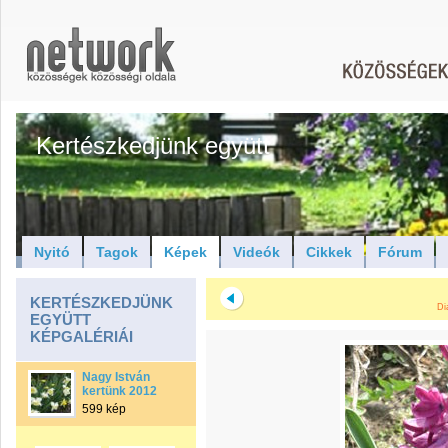
Kertészkedjünk együtt
Nyitó
Tagok
Képek
Videók
Cikkek
Fórum
KERTÉSZKEDJÜNK
Di
EGYÜTT
KÉPGALÉRIÁI
Nagy István
kertünk 2012
599 kép