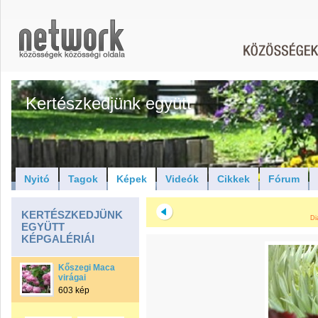
Kertészkedjünk együtt
Nyitó
Tagok
Képek
Videók
Cikkek
Fórum
KERTÉSZKEDJÜNK
Di
EGYÜTT
KÉPGALÉRIÁI
Kőszegi Maca
virágai
603 kép