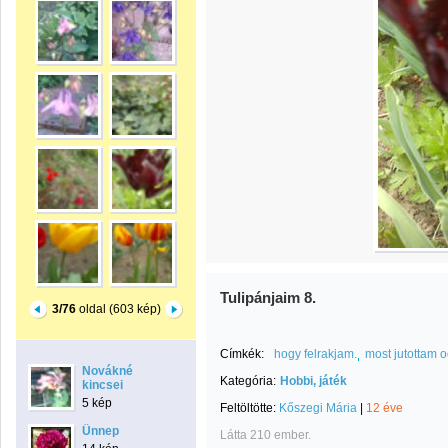
Tulipánjaim 8.
3/76
oldal (603 kép)
Címkék:
hogy felrakjam.
most jutottam 
Novákné
Kategória:
Hobbi, játék
kincsei
5 kép
Feltöltötte:
Kőszegi Mária
|
12 éve
Ünnep
Látta 210 ember.