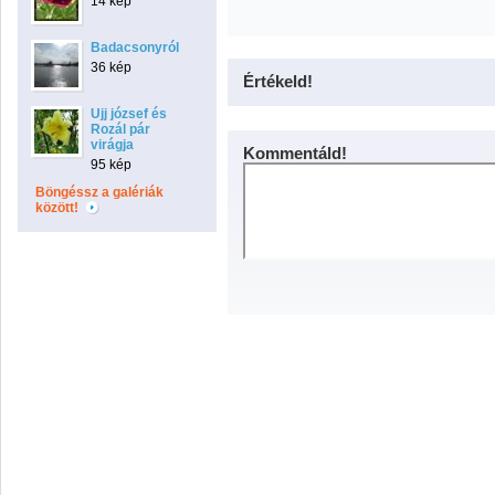
14 kép
Badacsonyról
36 kép
Értékeld!
Ujj józsef és
Rozál pár
virágja
Kommentáld!
95 kép
Böngéssz a galériák
között!