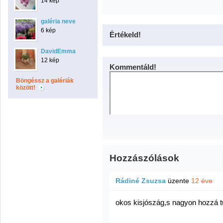
14 kép
galéria neve
6 kép
Értékeld!
DavidEmma
12 kép
Kommentáld!
Böngéssz a galériák
között!
Hozzászólások
Rádiné Zsuzsa
üzente
12 éve
okos kisjószág,s nagyon hozzá t