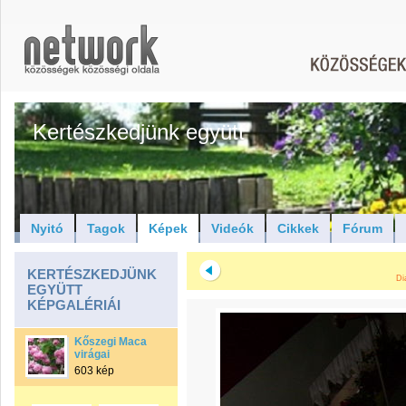
Kertészkedjünk együtt
Nyitó
Tagok
Képek
Videók
Cikkek
Fórum
KERTÉSZKEDJÜNK
Di
EGYÜTT
KÉPGALÉRIÁI
Kőszegi Maca
virágai
603 kép