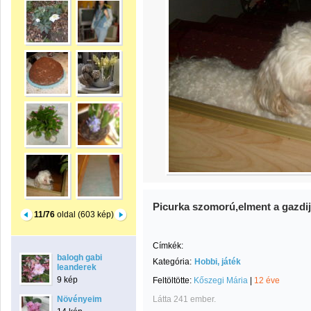
Picurka szomorú,elment a gazdij
11/76
oldal (603 kép)
Címkék:
balogh gabi
Kategória:
Hobbi, játék
leanderek
9 kép
Feltöltötte:
Kőszegi Mária
|
12 éve
Növényeim
Látta 241 ember.