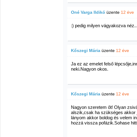
Oné Varga Ildikó
üzente
12 éve
:) pedig milyen vágyakozva néz..
Kőszegi Mária
üzente
12 éve
Ja ez az emelet felső lépcsője,in
neki.Nagyon okos.
Kőszegi Mária
üzente
12 éve
Nagyon szeretem őt! Olyan zsiv
alszik,csak ha szükséges akkor 
lányom akkor boldog és velem in
hozzá vissza pofázik.Sohase hit