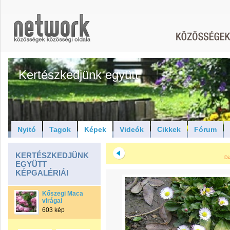
Kertészkedjünk együtt
Nyitó
Tagok
Képek
Videók
Cikkek
Fórum
KERTÉSZKEDJÜNK
Di
EGYÜTT
KÉPGALÉRIÁI
Kőszegi Maca
virágai
603 kép