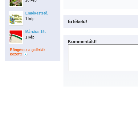
26 kép
Emlékeztető.
1 kép
Értékeld!
Március 15.
1 kép
Kommentáld!
Böngéssz a galériák
között!