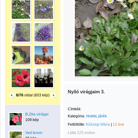
Nyíló virágjaim 3.
8/76
oldal (603 kép)
Címkék:
B.Zita virágai
Kategória:
Hobbi, játék
109 kép
Feltöltötte:
Kőszegi Mária
|
12 éve
Vad lesen
Látta 225 ember.