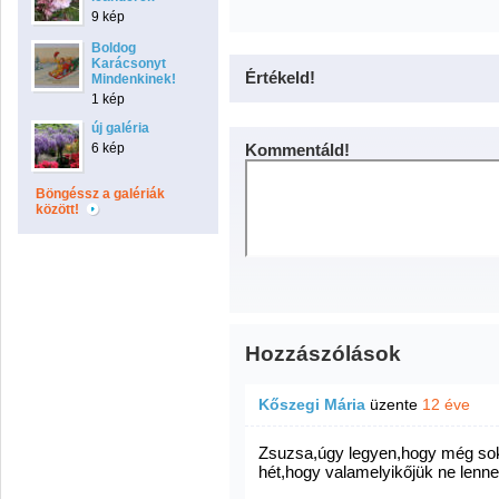
9 kép
Boldog
Karácsonyt
Értékeld!
Mindenkinek!
1 kép
új galéria
6 kép
Kommentáld!
Böngéssz a galériák
között!
Hozzászólások
Kőszegi Mária
üzente
12 éve
Zsuzsa,úgy legyen,hogy még soká
hét,hogy valamelyikőjük ne lenne