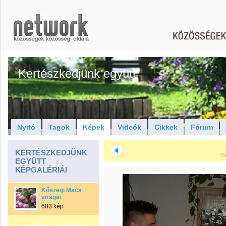
Kertészkedjünk együtt
Nyitó
Tagok
Képek
Videók
Cikkek
Fórum
KERTÉSZKEDJÜNK
Di
EGYÜTT
KÉPGALÉRIÁI
Kőszegi Maca
virágai
603 kép