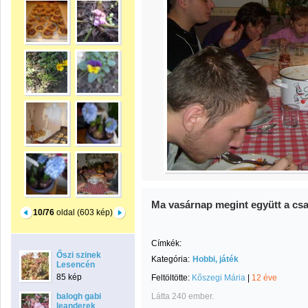
Ma vasárnap megint együtt a csa
10/76
oldal (603 kép)
Címkék:
Őszi szinek
Kategória:
Hobbi, játék
Lesencén
85 kép
Feltöltötte:
Kőszegi Mária
|
12 éve
balogh gabi
Látta 240 ember.
leanderek