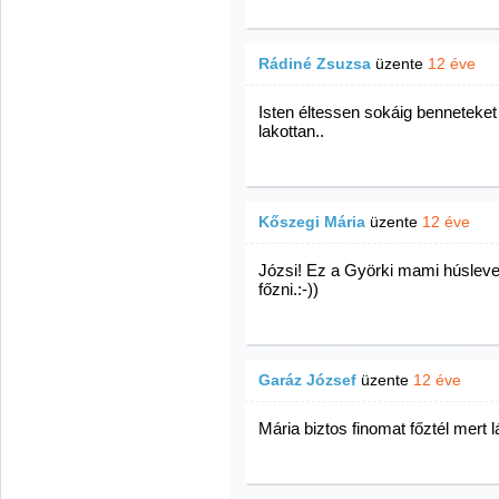
Rádiné Zsuzsa
üzente
12 éve
Isten éltessen sokáig benneteket 
lakottan..
Kőszegi Mária
üzente
12 éve
Józsi! Ez a Györki mami húslevese
főzni.:-))
Garáz József
üzente
12 éve
Mária biztos finomat főztél mert 