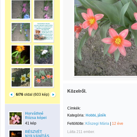
Közelről.
6/76
oldal (603 kép)
Címkék:
Horváthné
Kategória:
Hobbi, játék
Rózsa képei
41 kép
Feltöltötte:
Kőszegi Mária
|
12 éve
RÉSZVÉT
Látta 211 ember.
NYILVÁNÍTÁS