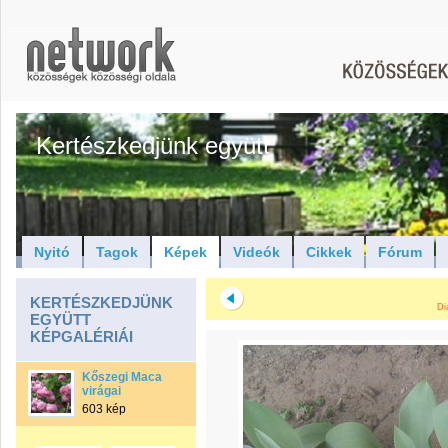
Kertészkedjünk együtt
Nyitó
Tagok
Képek
Videók
Cikkek
Fórum
KERTÉSZKEDJÜNK
Di
EGYÜTT
KÉPGALÉRIÁI
Kőszegi Maca
virágai
603 kép