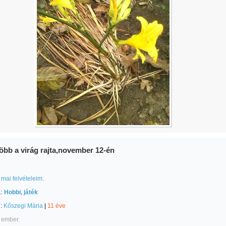
öbb a virág rajta,november 12-én
mai felvételeim.
:
Hobbi, játék
e:
Kőszegi Mária
|
11 éve
 ember.