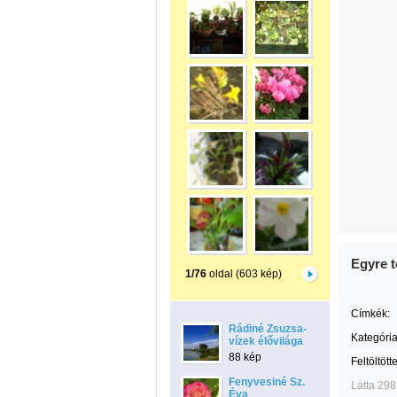
Egyre t
1/76
oldal (603 kép)
Címkék:
Rádiné Zsuzsa-
Kategória
vízek élővilága
88 kép
Feltöltött
Fenyvesiné Sz.
Látta 298
Éva