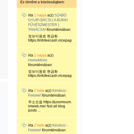
Ez történt a közösségben:
írta
1 napja
a(z)
SZABÓ
GYURI BÁCSI ( A BÜKKI
FŰVÉSZMESTER )
TANÁCSAI
fórumtémában:
정보이용료 현금화
https://infofeecash.nicepage...
írta
1 napja
a(z)
Homoktövis
fórumtémában:
정보이용료 현금화
https://infofeecash.nicepage...
írta
2 hete
a(z)
Kérdezz -
Felelek!
fórumtémában:
주소모음 https://jusomoum.
imweb.me/ Not all blog
posts ...
írta
2 hete
a(z)
Kérdezz -
Felelek!
fórumtémában: