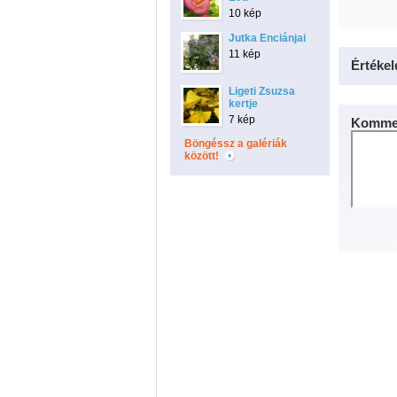
10 kép
Jutka Enciánjai
11 kép
Értékel
Ligeti Zsuzsa
kertje
7 kép
Kommen
Böngéssz a galériák
között!