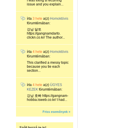
I was fixing a recurring
issue and you explain...
írta
3 hete
a(z)
Homoktövis
fórumtémában:
강남 달토
https://gangnamdarto.
clickn.co.kr/ The author...
írta
4 hete
a(z)
Homoktövis
fórumtémában:
This clarified a messy topic
because you tie each
section...
írta
4 hete
a(z)
ÜGYES
KEZEK
fórumtémában:
강남 호빠 https://gangnam-
hobba.isweb.co.kr/ I had...
Friss események »
Szólj hozzá te is!