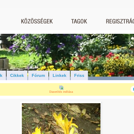
ók
Cikkek
Fórum
Linkek
Friss
Diavetítés indítása