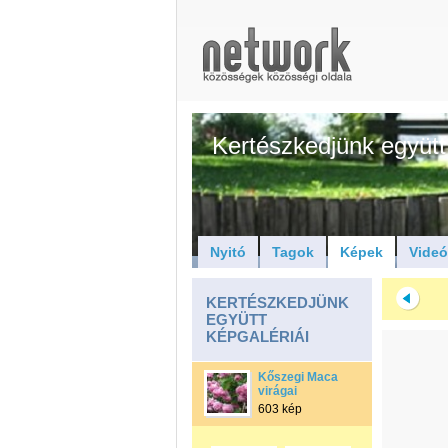
Kertészkedjünk együtt
Nyitó
Tagok
Képek
Vide
KERTÉSZKEDJÜNK
EGYÜTT
KÉPGALÉRIÁI
Kőszegi Maca
virágai
603 kép