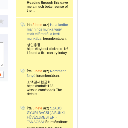
Reading through this gave
me a much better sense of
the ...
írta
3 hete
a(z)
Ha a kertbe
már nincs munka,vagy
csak elfáradtál a kerti
munkába.
fórumtémában:
성인용품
https://toybest.clickn.co. kr/
I found a fix I can try today
...
írta
3 hete
a(z)
Nordmann
fenyő
fórumtémában:
소액결제현금화
https://rudolfc123.
wixsite.com/soaek The
details...
írta
3 hete
a(z)
SZABÓ
GYURI BÁCSI ( A BÜKKI
FŰVÉSZMESTER )
TANÁCSAI
fórumtémában: