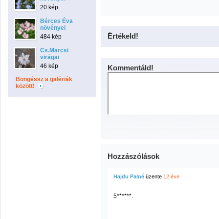
20 kép
Bérces Éva
növényei
Értékeld!
484 kép
Cs.Marcsi
virágai
46 kép
Kommentáld!
Böngéssz a galériák
között!
Hozzászólások
Hajdu Palné
üzente
12 éve
5******.