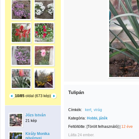
Tulipán
10/85
oldal (673 kép)
Címkék:
kert
virág
Józs István
Kategória:
Hobbi, játék
21 kép
Feltöltötte:
[Törölt felhasználó]
|
12 éve
Király Monika
Látta 24 ember.
növényei