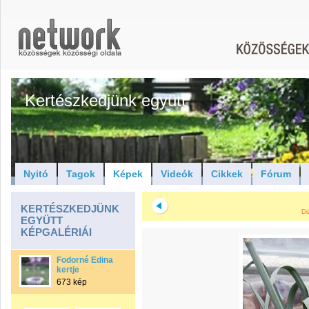
Kertészkedjünk együtt
Nyitó
Tagok
Képek
Videók
Cikkek
Fórum
KERTÉSZKEDJÜNK
Di
EGYÜTT
KÉPGALÉRIÁI
Fodorné Edina
kertje
673 kép