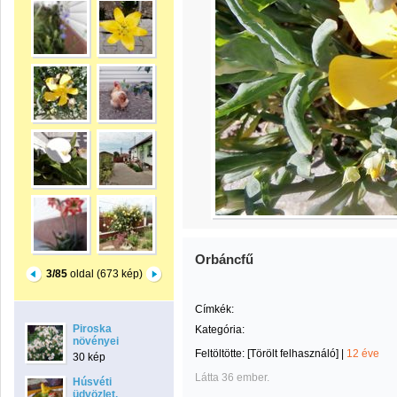
Orbáncfű
3/85
oldal (673 kép)
Címkék:
Piroska
Kategória:
növényei
Feltöltötte:
[Törölt felhasználó]
|
12 éve
30 kép
Látta 36 ember.
Húsvéti
üdvözlet.