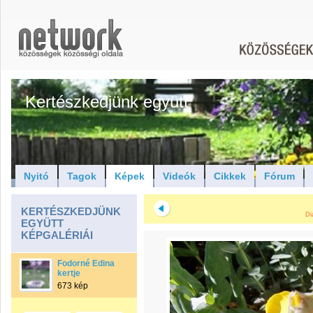
Kertészkedjünk együtt
Nyitó
Tagok
Képek
Videók
Cikkek
Fórum
KERTÉSZKEDJÜNK
Di
EGYÜTT
KÉPGALÉRIÁI
Fodorné Edina
kertje
673 kép