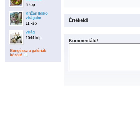
5 kép
Križan Ildiko
virágaim
Értékeld!
11 kép
virág
1044 kép
Kommentáld!
Böngéssz a galériák
között!