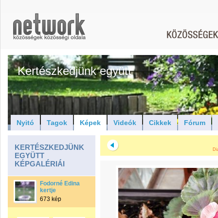
Kertészkedjünk együtt
Nyitó
Tagok
Képek
Videók
Cikkek
Fórum
KERTÉSZKEDJÜNK
Di
EGYÜTT
KÉPGALÉRIÁI
Fodorné Edina
kertje
673 kép