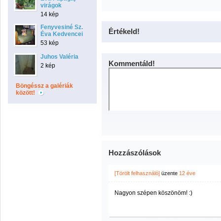
virágok
14 kép
Fenyvesiné Sz.
Értékeld!
Éva Kedvencei
53 kép
Juhos Valéria
Kommentáld!
2 kép
Böngéssz a galériák
között!
Hozzászólások
[Törölt felhasználó]
üzente
12 éve
Nagyon szépen köszönöm! :)