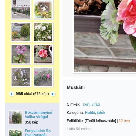
Muskátli
9/85
oldal (673 kép)
Címkék:
kert
virág
Böszörményiné
Kategória:
Hobbi, játék
Valika virágai
Feltöltötte:
[Törölt felhasználó]
|
12 éve
358 kép
Látta 50 ember.
Fenyvesiné Sz.
Éva Papagáj