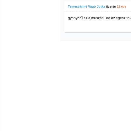
Temesváriné Vágó Jutka
üzente
12 éve
gyönyörű ez a muskátli! de az egész "ol