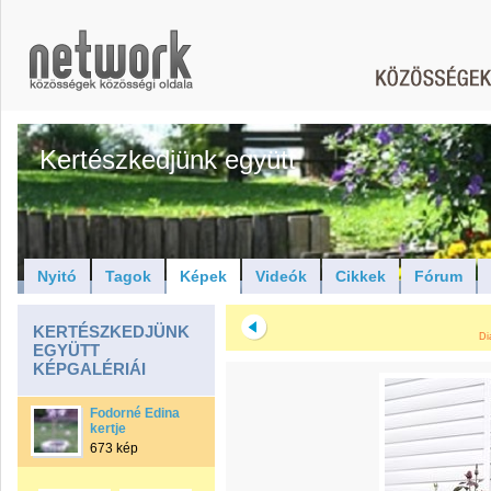
Kertészkedjünk együtt
Nyitó
Tagok
Képek
Videók
Cikkek
Fórum
KERTÉSZKEDJÜNK
Di
EGYÜTT
KÉPGALÉRIÁI
Fodorné Edina
kertje
673 kép