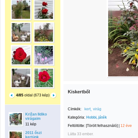
Kiskertből
4/85
oldal (673 kép)
Címkék:
kert
virág
Križan Ildiko
Kategória:
Hobbi, játék
virágaim
11 kép
Feltöltötte:
[Törölt felhasználó]
|
12 éve
2011 őszi
Látta 33 ember.
kertünk