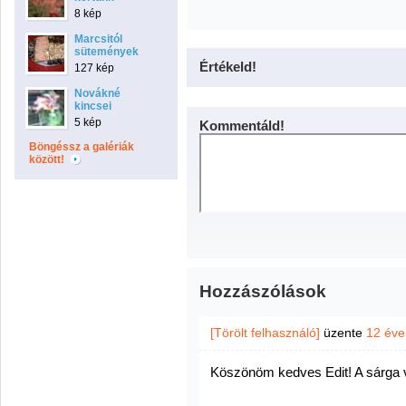
8 kép
Marcsitól
sütemények
Értékeld!
127 kép
Novákné
kincsei
5 kép
Kommentáld!
Böngéssz a galériák
között!
Hozzászólások
[Törölt felhasználó]
üzente
12 éve
Köszönöm kedves Edit! A sárga 