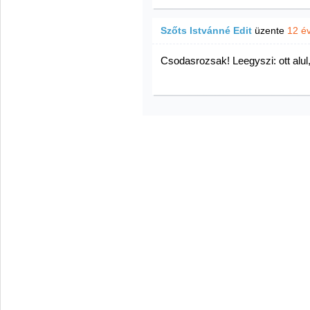
Szőts Istvánné Edit
üzente
12 é
Csodasrozsak! Leegyszi: ott alul,