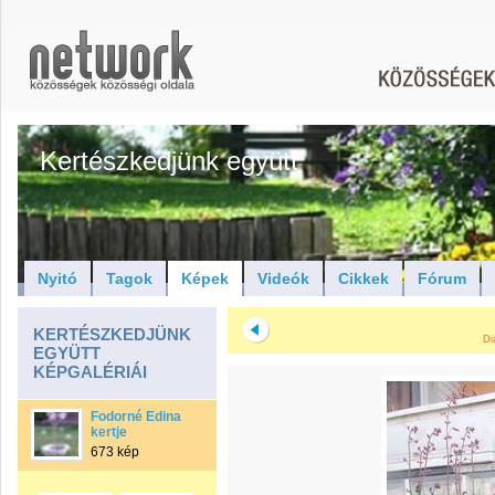
Kertészkedjünk együtt
Nyitó
Tagok
Képek
Videók
Cikkek
Fórum
KERTÉSZKEDJÜNK
Di
EGYÜTT
KÉPGALÉRIÁI
Fodorné Edina
kertje
673 kép