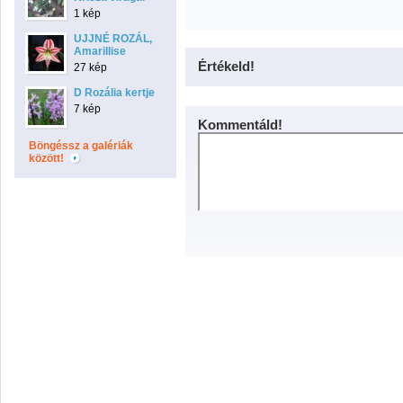
1 kép
UJJNÉ ROZÁL,
Amarillise
Értékeld!
27 kép
D Rozália kertje
7 kép
Kommentáld!
Böngéssz a galériák
között!