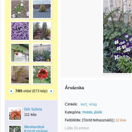
Árvácska
7/85
oldal (673 kép)
Címkék:
kert
virág
Gór Szilvia
Kategória:
Hobbi, játék
111 kép
Feltöltötte:
[Törölt felhasználó]
|
12 éve
Wenhardtné
Látta 33 ember.
Kriszti virágai