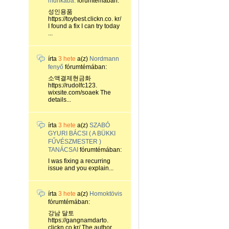
munkába.
fórumtémában:
성인용품
https://toybest.clickn.co. kr/
I found a fix I can try today
...
írta
3 hete
a(z)
Nordmann
fenyő
fórumtémában:
소액결제현금화
https://rudolfc123.
wixsite.com/soaek The
details...
írta
3 hete
a(z)
SZABÓ
GYURI BÁCSI ( A BÜKKI
FŰVÉSZMESTER )
TANÁCSAI
fórumtémában:
I was fixing a recurring
issue and you explain...
írta
3 hete
a(z)
Homoktövis
fórumtémában:
강남 달토
https://gangnamdarto.
clickn.co.kr/ The author...