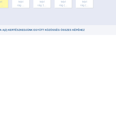
vi
tejvi
tejvi
tejvi
tejvi
...
rág ...
rág 1...
rág (...
rág (...
A A(Z) KERTÉSZKEDJÜNK EGYÜTT KÖZÖSSÉG ÖSSZES KÉPÉHEZ