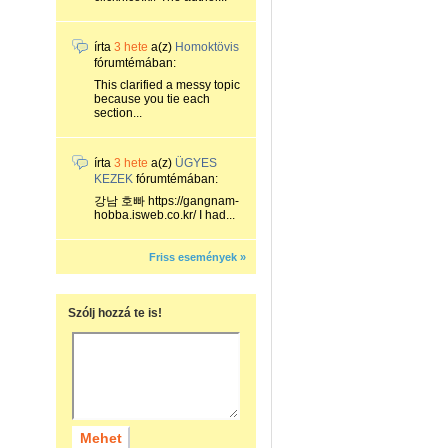
írta
3 hete
a(z)
Homoktövis
fórumtémában:
This clarified a messy topic
because you tie each
section...
írta
3 hete
a(z)
ÜGYES
KEZEK
fórumtémában:
강남 호빠 https://gangnam-
hobba.isweb.co.kr/ I had...
Friss események »
Szólj hozzá te is!