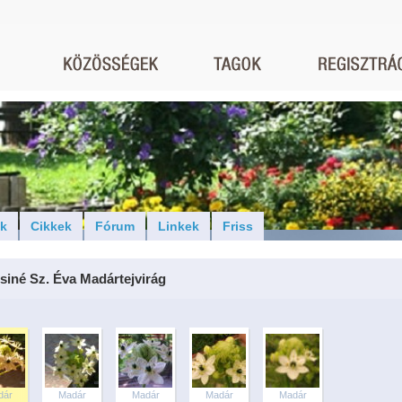
ók
Cikkek
Fórum
Linkek
Friss
siné Sz. Éva Madártejvirág
dár
Madár
Madár
Madár
Madár