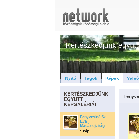
Kertészkedjünk együtt
Nyitó
Tagok
Képek
Vide
KERTÉSZKEDJÜNK
Fenyve
EGYÜTT
KÉPGALÉRIÁI
Fenyvesiné Sz.
Éva
Madártejvirág
5 kép
Ma