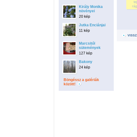
tej
rág 
Király Monika
növényei
20 kép
Jutka Enciánjai
11 kép
VISSZ
Marcsitól
sütemények
127 kép
Bakony
24 kép
Böngéssz a galériák
között!