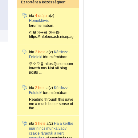
Ez történt a közösségben:
írta
4 órája
a(z)
Homoktövis
fórumtémában:
정보이용료 현금화
https://infofeecash.nicepage...
írta
2 hete
a(z)
Kérdezz -
Felelek!
fórumtémában:
주소모음 https://jusomoum.
imweb.me/ Not all blog
posts ...
írta
2 hete
a(z)
Kérdezz -
Felelek!
fórumtémában:
Reading through this gave
me a much better sense of
the ...
írta
3 hete
a(z)
Ha a kertbe
már nincs munka,vagy
csak elfáradtál a kerti