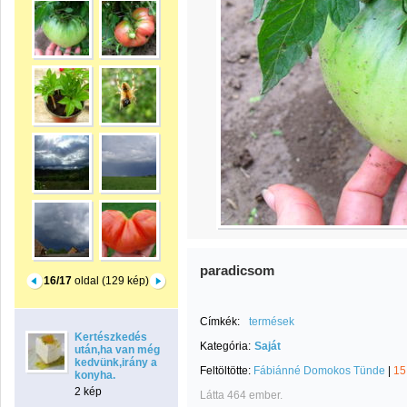
paradicsom
16/17
oldal (129 kép)
Címkék:
termések
Kertészkedés
Kategória:
Saját
után,ha van még
kedvünk,irány a
Feltöltötte:
Fábiánné Domokos Tünde
|
15
konyha.
2 kép
Látta 464 ember.