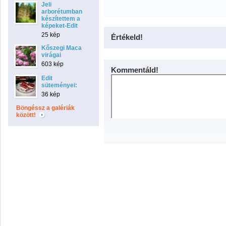
Jeli
arborétumban
készítettem a
képeket-Edit
25 kép
Értékeld!
Kőszegi Maca
virágai
603 kép
Kommentáld!
Edit
süteményei:
36 kép
Böngéssz a galériák
között!