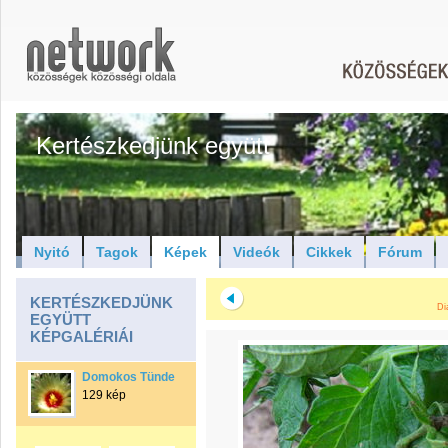
Kertészkedjünk együtt
Nyitó
Tagok
Képek
Videók
Cikkek
Fórum
KERTÉSZKEDJÜNK
Di
EGYÜTT
KÉPGALÉRIÁI
Domokos Tünde
129 kép