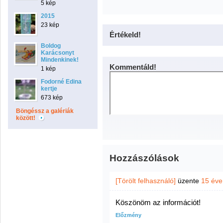
5 kép
2015
23 kép
Értékeld!
Boldog
Karácsonyt
Mindenkinek!
Kommentáld!
1 kép
Fodorné Edina
kertje
673 kép
Böngéssz a galériák
között!
Hozzászólások
[Törölt felhasználó]
üzente
15 éve
Köszönöm az információt!
Előzmény