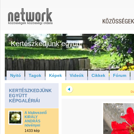
Kertészkedjünk együtt
Nyitó
Tagok
Képek
Videók
Cikkek
Fórum
KERTÉSZKEDJÜNK
Di
EGYÜTT
KÉPGALÉRIÁI
A klubvezető
KIRÁLY
ANDRÁS
növényei
1433 kép