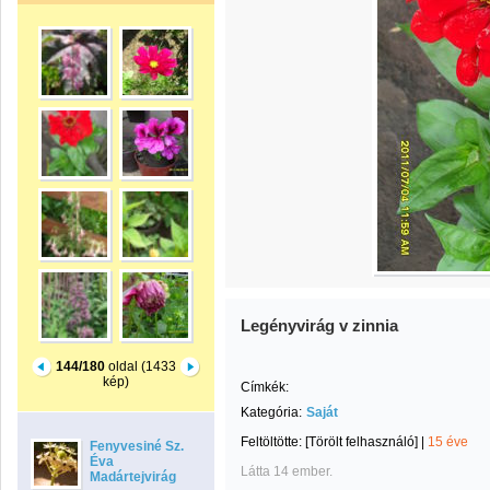
Legényvirág v zinnia
144/180
oldal (1433
kép)
Címkék:
Kategória:
Saját
Feltöltötte:
[Törölt felhasználó]
|
15 éve
Fenyvesiné Sz.
Éva
Látta 14 ember.
Madártejvirág