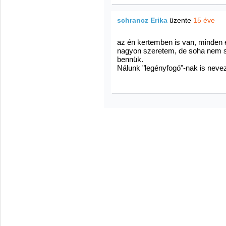
schrancz Erika
üzente
15 éve
az én kertemben is van, minden 
nagyon szeretem, de soha nem s
bennük.
Nálunk "legényfogó"-nak is nevez