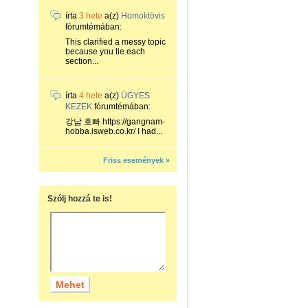
írta
3 hete
a(z)
Homoktövis
fórumtémában:
This clarified a messy topic
because you tie each
section...
írta
4 hete
a(z)
ÜGYES
KEZEK
fórumtémában:
강남 호빠 https://gangnam-
hobba.isweb.co.kr/ I had...
Friss események »
Szólj hozzá te is!