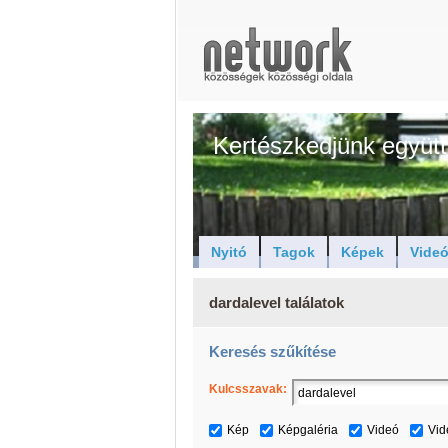
Kertészkedjünk együtt
Nyitó
Tagok
Képek
Vide
dardalevel találatok
Keresés szűkítése
Kulcsszavak:
Kép
Képgaléria
Videó
Vid