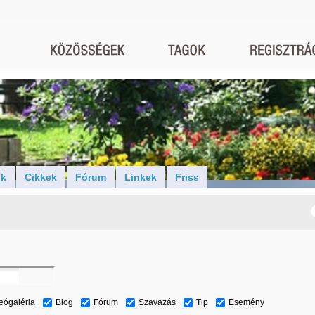
ók
Cikkek
Fórum
Linkek
Friss
eógaléria
Blog
Fórum
Szavazás
Tip
Esemény