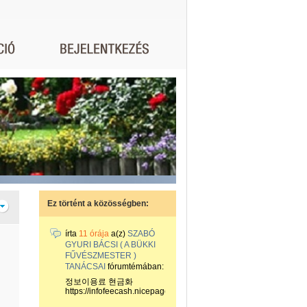
Ez történt a közösségben:
írta
11 órája
a(z)
SZABÓ
GYURI BÁCSI ( A BÜKKI
FŰVÉSZMESTER )
TANÁCSAI
fórumtémában:
정보이용료 현금화
https://infofeecash.nicepage...