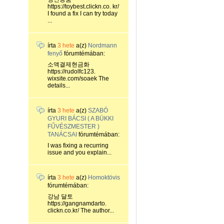
https://toybest.clickn.co. kr/
I found a fix I can try today
...
írta
3 hete
a(z)
Nordmann
fenyő
fórumtémában:
소액결제현금화
https://rudolfc123.
wixsite.com/soaek The
details...
írta
3 hete
a(z)
SZABÓ
GYURI BÁCSI ( A BÜKKI
FŰVÉSZMESTER )
TANÁCSAI
fórumtémában:
I was fixing a recurring
issue and you explain...
írta
3 hete
a(z)
Homoktövis
fórumtémában:
강남 달토
https://gangnamdarto.
clickn.co.kr/ The author...