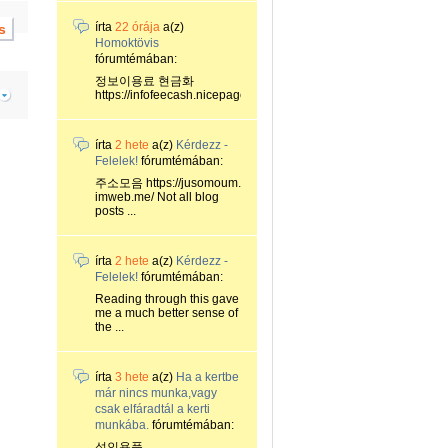
írta
22 órája
a(z)
Homoktövis
fórumtémában:
정보이용료 현금화
https://infofeecash.nicepage...
írta
2 hete
a(z)
Kérdezz -
Felelek!
fórumtémában:
주소모음 https://jusomoum.
imweb.me/ Not all blog
posts ...
írta
2 hete
a(z)
Kérdezz -
Felelek!
fórumtémában:
Reading through this gave
me a much better sense of
the ...
írta
3 hete
a(z)
Ha a kertbe
már nincs munka,vagy
csak elfáradtál a kerti
munkába.
fórumtémában:
성인용품