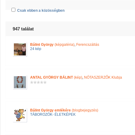
Csak ebben a közösségben
947 találat
Bálint György
(képgaléria)
,
Ferencszállás
24 kép
ANTAL GYÖRGY BÁLINT
(kép)
,
NÓTASZERZŐK Klubja
Bálint György emlékére
(blogbejegyzés)
TÁBOROZÓK- ÉLETKÉPEK