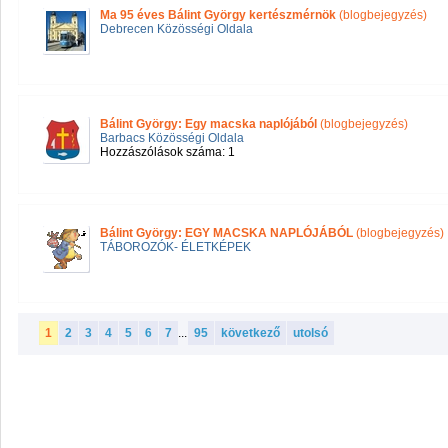
Ma 95 éves Bálint György kertészmérnök
(blogbejegyzés)
Debrecen Közösségi Oldala
Bálint György: Egy macska naplójából
(blogbejegyzés)
Barbacs Közösségi Oldala
Hozzászólások száma: 1
Bálint György: EGY MACSKA NAPLÓJÁBÓL
(blogbejegyzés)
TÁBOROZÓK- ÉLETKÉPEK
1
2
3
4
5
6
7
...
95
következő
utolsó