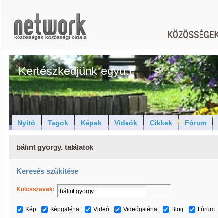
Kertészkedjünk együtt
Nyitó
Tagok
Képek
Videók
Cikkek
Fórum
bálint györgy. találatok
Keresés szűkítése
Kulcsszavak:
Kép
Képgaléria
Videó
Videógaléria
Blog
Fórum