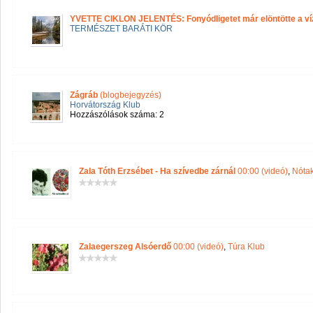
YVETTE CIKLON JELENTÉS: Fonyódligetet már elöntötte a ví
TERMÉSZET BARÁTI KÖR
Zágráb
(blogbejegyzés)
Horvátország Klub
Hozzászólások száma: 2
Zala Tóth Erzsébet - Ha szívedbe zárnál
00:00 (videó)
,
Nótak
Zalaegerszeg Alsóerdő
00:00 (videó)
,
Túra Klub