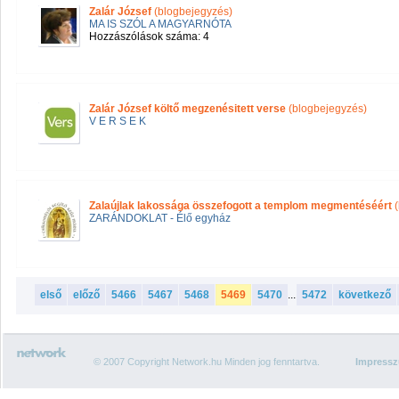
Zalár József
(blogbejegyzés)
MA IS SZÓL A MAGYARNÓTA
Hozzászólások száma: 4
Zalár József költő megzenésitett verse
(blogbejegyzés)
V E R S E K
Zalaújlak lakossága összefogott a templom megmentéséért
ZARÁNDOKLAT - Élő egyház
első
előző
5466
5467
5468
5469
5470
...
5472
következő
© 2007 Copyright Network.hu Minden jog fenntartva.
Impress