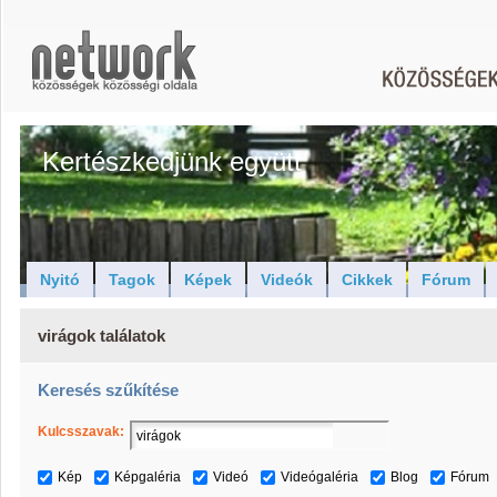
Kertészkedjünk együtt
Nyitó
Tagok
Képek
Videók
Cikkek
Fórum
virágok találatok
Keresés szűkítése
Kulcsszavak:
Kép
Képgaléria
Videó
Videógaléria
Blog
Fórum