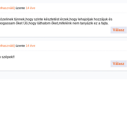
felhasználó]
üzente
14 éve
özelinek tünnek,hogy szinte késztetést érzek,hogy lehajoljak hozzájuk és
gassam őket !Jó,hogy láthatom őket,mifelénk nem tanyázik ez a fajta.
Válasz
felhasználó]
üzente
14 éve
 szépek!!
Válasz