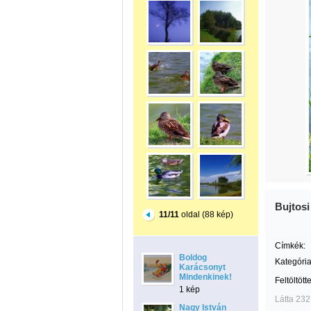
Bujtosi
11/11
oldal (88 kép)
Címkék:
Boldog
Kategória
Karácsonyt
Mindenkinek!
Feltöltött
1 kép
Látta 232
Nagy István