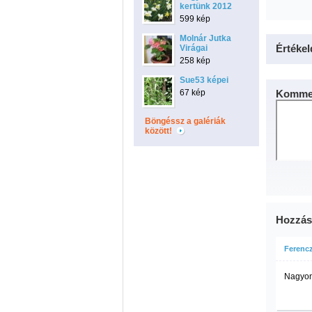
kertünk 2012
599 kép
Molnár Jutka
Értékel
Virágai
258 kép
Sue53 képei
67 kép
Kommen
Böngéssz a galériák
között!
Hozzás
Ferenc
Nagyon