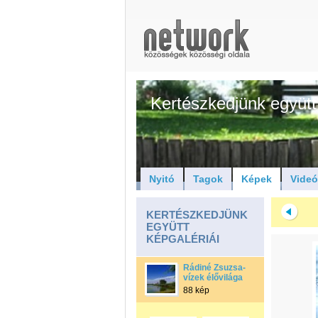
Kertészkedjünk együtt
Nyitó
Tagok
Képek
Vide
KERTÉSZKEDJÜNK
EGYÜTT
KÉPGALÉRIÁI
Rádiné Zsuzsa-
vízek élővilága
88 kép