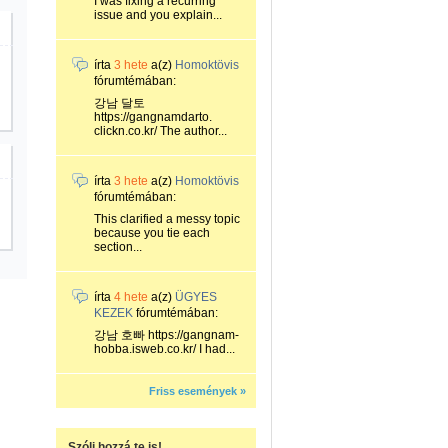
I was fixing a recurring
issue and you explain...
írta
3 hete
a(z)
Homoktövis
fórumtémában:
강남 달토
https://gangnamdarto.
clickn.co.kr/ The author...
írta
3 hete
a(z)
Homoktövis
fórumtémában:
This clarified a messy topic
because you tie each
section...
írta
4 hete
a(z)
ÜGYES
KEZEK
fórumtémában:
강남 호빠 https://gangnam-
hobba.isweb.co.kr/ I had...
Friss események »
Szólj hozzá te is!