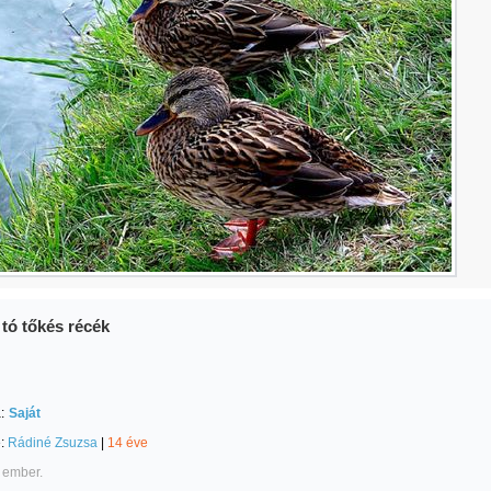
 tó tőkés récék
:
Saját
e:
Rádiné Zsuzsa
|
14 éve
 ember.