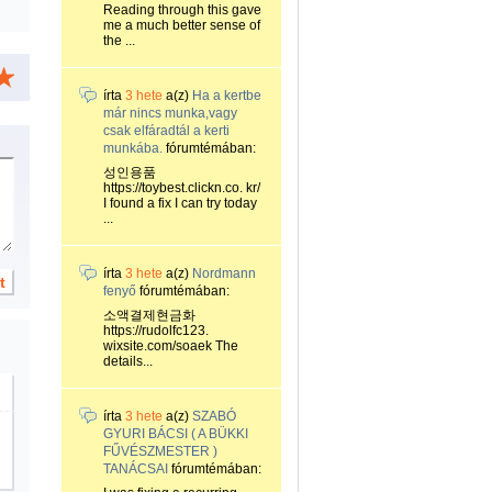
Reading through this gave
me a much better sense of
the ...
írta
3 hete
a(z)
Ha a kertbe
már nincs munka,vagy
csak elfáradtál a kerti
munkába.
fórumtémában:
성인용품
https://toybest.clickn.co. kr/
I found a fix I can try today
...
írta
3 hete
a(z)
Nordmann
fenyő
fórumtémában:
소액결제현금화
https://rudolfc123.
wixsite.com/soaek The
details...
írta
3 hete
a(z)
SZABÓ
GYURI BÁCSI ( A BÜKKI
FŰVÉSZMESTER )
TANÁCSAI
fórumtémában: