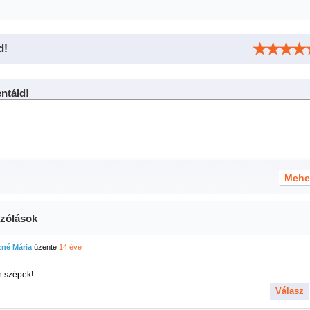
d!
táld!
zólások
zné Mária
üzente
14 éve
 szépek!
Válasz