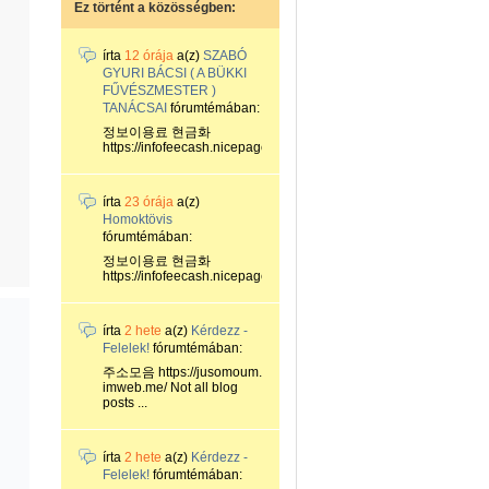
Ez történt a közösségben:
írta
12 órája
a(z)
SZABÓ
GYURI BÁCSI ( A BÜKKI
FŰVÉSZMESTER )
TANÁCSAI
fórumtémában:
정보이용료 현금화
https://infofeecash.nicepage...
írta
23 órája
a(z)
Homoktövis
fórumtémában:
정보이용료 현금화
https://infofeecash.nicepage...
írta
2 hete
a(z)
Kérdezz -
Felelek!
fórumtémában:
주소모음 https://jusomoum.
imweb.me/ Not all blog
posts ...
írta
2 hete
a(z)
Kérdezz -
Felelek!
fórumtémában: