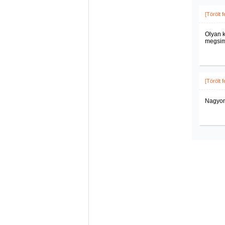
[Törölt 
Olyan k
megsimo
[Törölt 
Nagyon