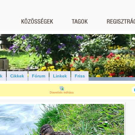
ók
Cikkek
Fórum
Linkek
Friss
Diavetítés indítása